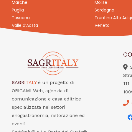
Marche
Molise
Puglia
Sardegna
Toscana
Trentino Alto Adig
Valle d’Aosta
Veneto
CO
Str
SAGR
ITALY
è un progetto di
111
ORIGAMI Web, agenzia di
100
comunicazione e casa editrice
specializzata nei settori
enogastronomia, ristorazione ed
eventi.
Sagritaly® e Le Porte del Gusto®