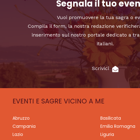
Segnala il tuo eve
Vuoi promuovere la tua sagra o e
Compila il form, la nostra redazione verificher
inserimento sul nostro portale dedicato a tra
italiani.
Scrivici
EVENTI E SAGRE VICINO A ME
Abruzzo
Basilicata
Campania
Emilia Romagna
Lazio
Liguria