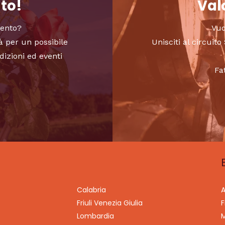
nto!
Valo
vento?
Vuo
à per un possibile
Unisciti al circui
dizioni ed eventi
Fa
Calabria
A
Friuli Venezia Giulia
F
Lombardia
M