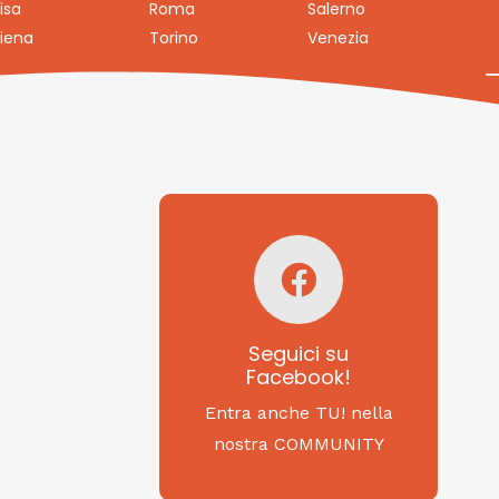
isa
Roma
Salerno
iena
Torino
Venezia
Seguici su
Facebook!
SAGRITALY
Seguici su
Facebook!
Feste, cibi e tradizioni
da Nord a Sud...
Entra anche TU! nella
nostra COMMUNITY