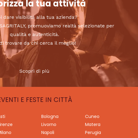
rizza la tua attività
i dare visibilità alla tua azienda?
to SAGRITALY, promuoviamo realtà selezionate per
qualità e autenticità.
tti trovare da chi cerca il meglio!
Scopri di più
EVENTI E FESTE IN CITTÀ
sti
Bologna
Cuneo
irenze
Livorno
Matera
ilano
Napoli
Perugia