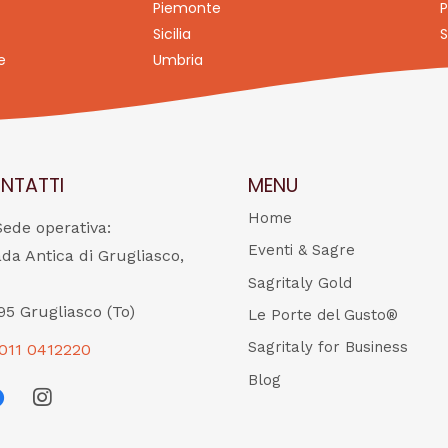
Piemonte
P
Sicilia
S
e
Umbria
NTATTI
MENU
Home
Sede operativa:
Eventi & Sagre
ada Antica di Grugliasco,
Sagritaly Gold
95 Grugliasco (To)
Le Porte del Gusto®
Sagritaly for Business
011 0412220
Blog