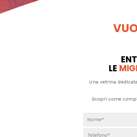
VUO
ENT
LE
MIG
Una vetrina dedicata
Scopri come compi