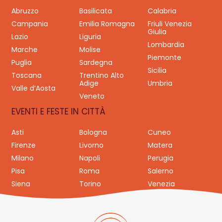
Abruzzo
Basilicata
Calabria
Campania
Emilia Romagna
Friuli Venezia
Giulia
Lazio
Liguria
Lombardia
Marche
Molise
Piemonte
Puglia
Sardegna
Sicilia
Toscana
Trentino Alto
Adige
Umbria
Valle d’Aosta
Veneto
EVENTI E FESTE IN CITTÀ
Asti
Bologna
Cuneo
Firenze
Livorno
Matera
Milano
Napoli
Perugia
Pisa
Roma
Salerno
Siena
Torino
Venezia