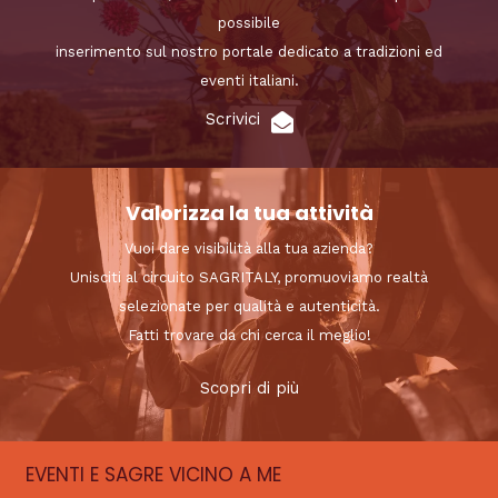
possibile
inserimento sul nostro portale dedicato a tradizioni ed
eventi italiani.
Scrivici
Valorizza la tua attività
Vuoi dare visibilità alla tua azienda?
Unisciti al circuito SAGRITALY, promuoviamo realtà
selezionate per qualità e autenticità.
Fatti trovare da chi cerca il meglio!
Scopri di più
EVENTI E SAGRE VICINO A ME