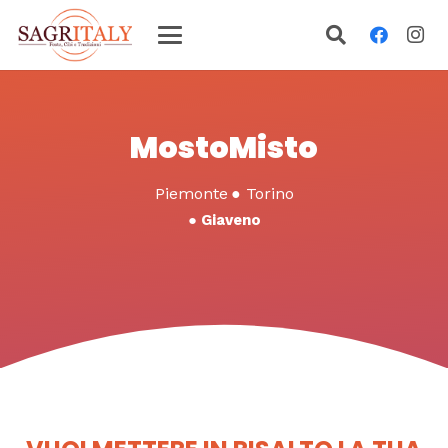
MostoMisto
Piemonte
●
Torino
●
Giaveno