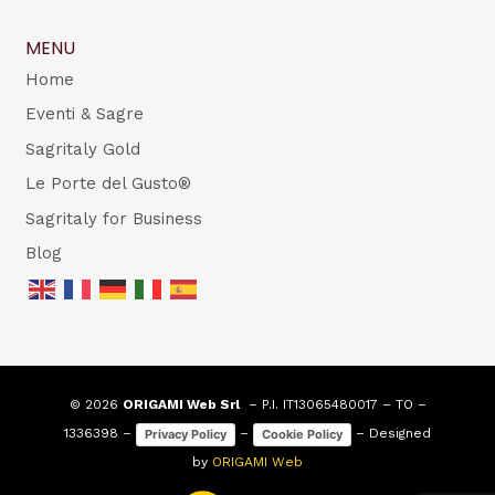
MENU
Home
Eventi & Sagre
Sagritaly Gold
Le Porte del Gusto®
Sagritaly for Business
Blog
© 2026
ORIGAMI Web Srl
– P.I. IT13065480017 – TO –
1336398 –
–
– Designed
Privacy Policy
Cookie Policy
by
ORIGAMI Web