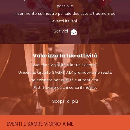
possibile
inserimento sul nostro portale dedicato a tradizioni ed
eventi italiani.
Scrivici
Valorizza la tua attività
Vuoi dare visibilità alla tua azienda?
Unisciti al circuito SAGRITALY, promuoviamo realtà
selezionate per qualità e autenticità.
Fatti trovare da chi cerca il meglio!
Scopri di più
EVENTI E SAGRE VICINO A ME