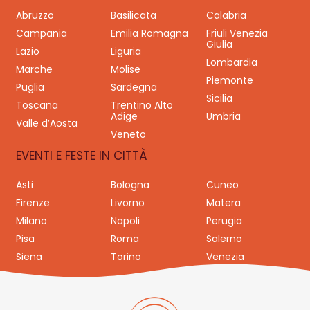
Abruzzo
Basilicata
Calabria
Campania
Emilia Romagna
Friuli Venezia
Giulia
Lazio
Liguria
Lombardia
Marche
Molise
Piemonte
Puglia
Sardegna
Sicilia
Toscana
Trentino Alto
Adige
Umbria
Valle d’Aosta
Veneto
EVENTI E FESTE IN CITTÀ
Asti
Bologna
Cuneo
Firenze
Livorno
Matera
Milano
Napoli
Perugia
Pisa
Roma
Salerno
Siena
Torino
Venezia