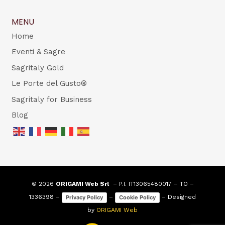
MENU
Home
Eventi & Sagre
Sagritaly Gold
Le Porte del Gusto®
Sagritaly for Business
Blog
© 2026
ORIGAMI Web Srl
– P.I. IT13065480017 – TO –
1336398 –
–
– Designed
Privacy Policy
Cookie Policy
by
ORIGAMI Web