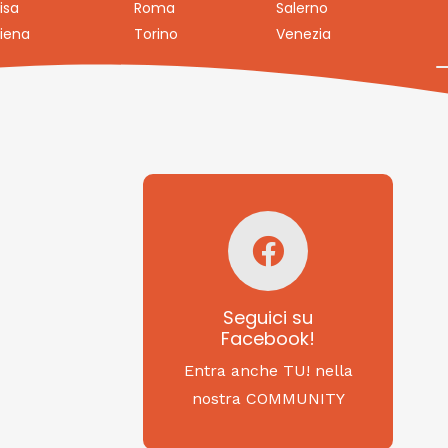
isa
Roma
Salerno
iena
Torino
Venezia
Seguici su
Facebook!
SAGRITALY
Seguici su
Facebook!
Feste, cibi e tradizioni
da Nord a Sud...
Entra anche TU! nella
nostra COMMUNITY