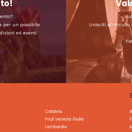
nto!
Valo
vento?
Vuo
à per un possibile
Unisciti al circui
dizioni ed eventi
Fa
Calabria
A
Friuli Venezia Giulia
F
Lombardia
M