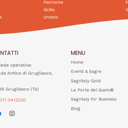
Piemonte
P
Sicilia
S
e
Umbria
NTATTI
MENU
Home
Sede operativa:
Eventi & Sagre
ada Antica di Grugliasco,
Sagritaly Gold
95 Grugliasco (To)
Le Porte del Gusto®
Sagritaly for Business
011 0412220
Blog