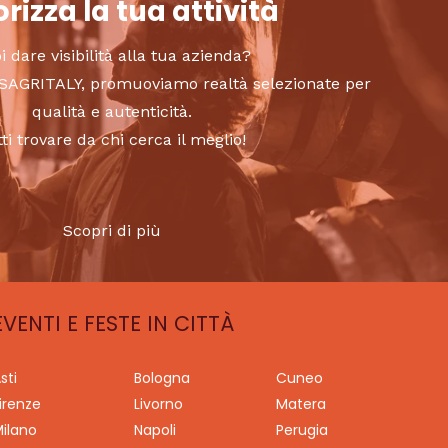
rizza la tua attività
i dare visibilità alla tua azienda?
to SAGRITALY, promuoviamo realtà selezionate per
qualità e autenticità.
tti trovare da chi cerca il meglio!
Scopri di più
EVENTI E FESTE IN CITTÀ
sti
Bologna
Cuneo
irenze
Livorno
Matera
ilano
Napoli
Perugia