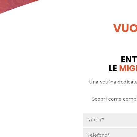
VUO
ENT
LE
MIG
Una vetrina dedicata
Scopri come compi