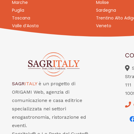
Marche
Molise
Puglia
Sardegna
Toscana
Trentino Alto Adig
Valle d’Aosta
Veneto
CO
Str
SAGR
ITALY
è un progetto di
111
ORIGAMI Web, agenzia di
100
comunicazione e casa editrice
specializzata nei settori
enogastronomia, ristorazione ed
eventi.
Sagritaly® e Le Porte del Gusto®