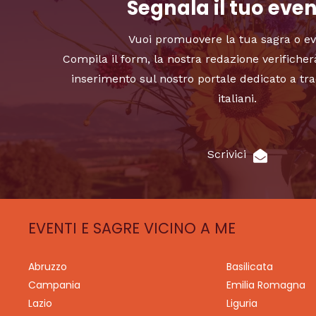
Segnala il tuo eve
Vuoi promuovere la tua sagra o e
Compila il form, la nostra redazione verificher
inserimento sul nostro portale dedicato a tra
italiani.
Scrivici
EVENTI E SAGRE VICINO A ME
Abruzzo
Basilicata
Campania
Emilia Romagna
Lazio
Liguria