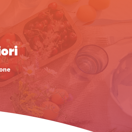
ori
one