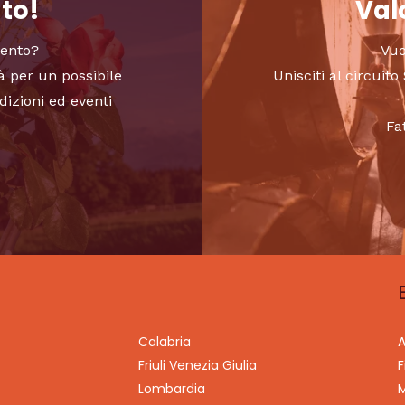
nto!
Valo
vento?
Vuo
à per un possibile
Unisciti al circui
dizioni ed eventi
Fa
Calabria
A
Friuli Venezia Giulia
F
Lombardia
M