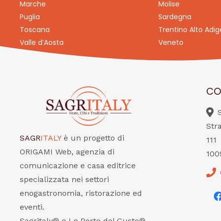
Marche
Molise
Puglia
Sardegna
Toscana
Trentino Alto Adig
Valle d’Aosta
Veneto
CO
Str
SAGR
ITALY
è un progetto di
111
ORIGAMI Web, agenzia di
100
comunicazione e casa editrice
specializzata nei settori
enogastronomia, ristorazione ed
eventi.
Sagritaly® e Le Porte del Gusto®