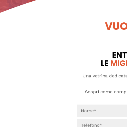
VUO
ENT
LE
MIG
Una vetrina dedicata
Scopri come compi