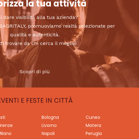
rizza la tua attività
i dare visibilità alla tua azienda?
to SAGRITALY, promuoviamo realtà selezionate per
qualità e autenticità.
tti trovare da chi cerca il meglio!
Scopri di più
EVENTI E FESTE IN CITTÀ
sti
Bologna
Cuneo
irenze
Livorno
Matera
ilano
Napoli
Perugia