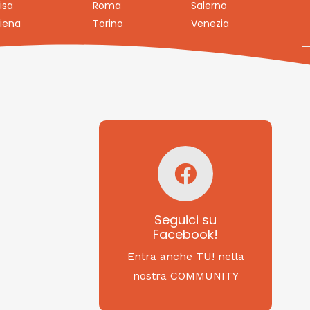
isa
Roma
Salerno
iena
Torino
Venezia
Seguici su
Facebook!
SAGRITALY
Seguici su
Facebook!
Feste, cibi e tradizioni
da Nord a Sud...
Entra anche TU! nella
nostra COMMUNITY