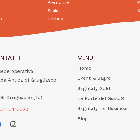
Piemonte
P
Sicilia
S
e
Umbria
NTATTI
MENU
Home
Sede operativa:
Eventi & Sagre
ada Antica di Grugliasco,
Sagritaly Gold
95 Grugliasco (To)
Le Porte del Gusto®
Sagritaly for Business
011 0412220
Blog