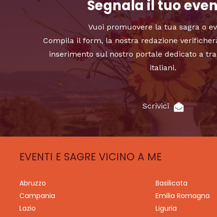
Segnala il tuo eve
Vuoi promuovere la tua sagra o e
Compila il form, la nostra redazione verificher
inserimento sul nostro portale dedicato a tra
italiani.
Scrivici
EVENTI E SAGRE VICINO A ME
Abruzzo
Basilicata
Campania
Emilia Romagna
Lazio
Liguria