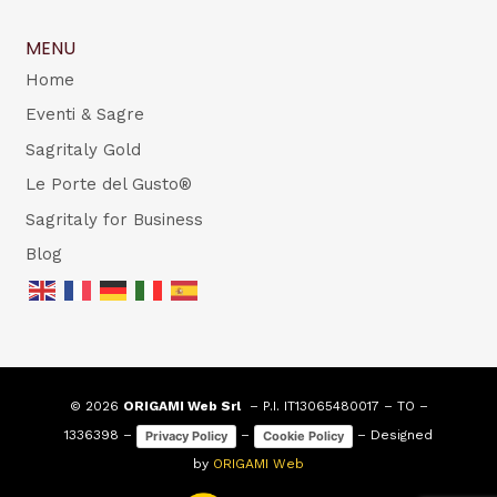
MENU
Home
Eventi & Sagre
Sagritaly Gold
Le Porte del Gusto®
Sagritaly for Business
Blog
© 2026
ORIGAMI Web Srl
– P.I. IT13065480017 – TO –
1336398 –
–
– Designed
Privacy Policy
Cookie Policy
by
ORIGAMI Web