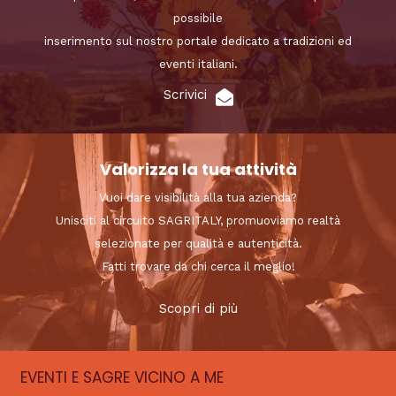
possibile
inserimento sul nostro portale dedicato a tradizioni ed
eventi italiani.
Scrivici
Valorizza la tua attività
Vuoi dare visibilità alla tua azienda?
Unisciti al circuito SAGRITALY, promuoviamo realtà
selezionate per qualità e autenticità.
Fatti trovare da chi cerca il meglio!
Scopri di più
EVENTI E SAGRE VICINO A ME