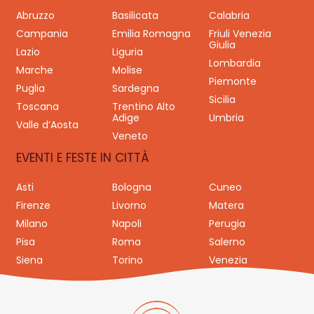
Abruzzo
Basilicata
Calabria
Campania
Emilia Romagna
Friuli Venezia
Giulia
Lazio
Liguria
Lombardia
Marche
Molise
Piemonte
Puglia
Sardegna
Sicilia
Toscana
Trentino Alto
Adige
Umbria
Valle d’Aosta
Veneto
EVENTI E FESTE IN CITTÀ
Asti
Bologna
Cuneo
Firenze
Livorno
Matera
Milano
Napoli
Perugia
Pisa
Roma
Salerno
Siena
Torino
Venezia