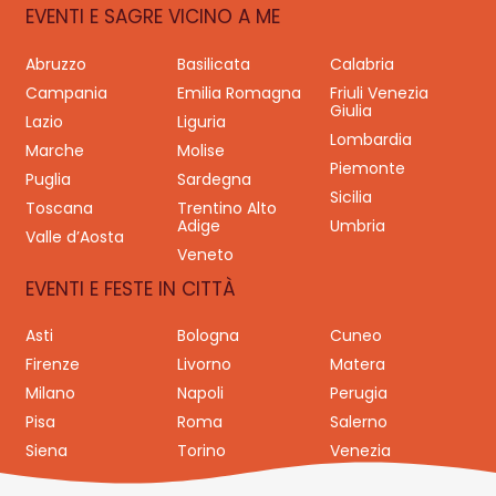
EVENTI E SAGRE VICINO A ME
Abruzzo
Basilicata
Calabria
Campania
Emilia Romagna
Friuli Venezia
Giulia
Lazio
Liguria
Lombardia
Marche
Molise
Piemonte
Puglia
Sardegna
Sicilia
Toscana
Trentino Alto
Adige
Umbria
Valle d’Aosta
Veneto
EVENTI E FESTE IN CITTÀ
Asti
Bologna
Cuneo
Firenze
Livorno
Matera
Milano
Napoli
Perugia
Pisa
Roma
Salerno
Siena
Torino
Venezia