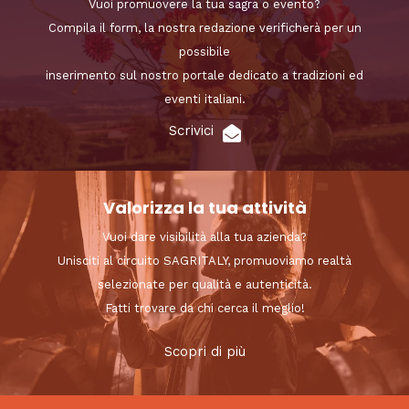
Vuoi promuovere la tua sagra o evento?
Compila il form, la nostra redazione verificherà per un
possibile
inserimento sul nostro portale dedicato a tradizioni ed
eventi italiani.
Scrivici
Valorizza la tua attività
Vuoi dare visibilità alla tua azienda?
Unisciti al circuito SAGRITALY, promuoviamo realtà
selezionate per qualità e autenticità.
Fatti trovare da chi cerca il meglio!
Scopri di più