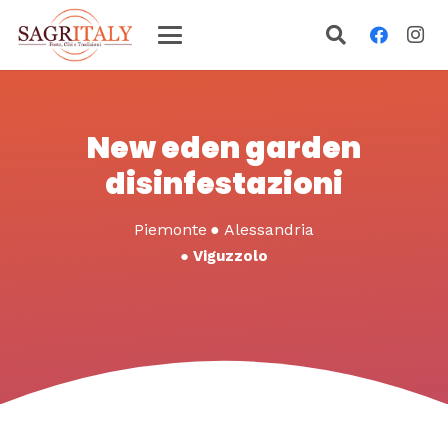
New eden garden
disinfestazioni
Piemonte
●
Alessandria
●
Viguzzolo