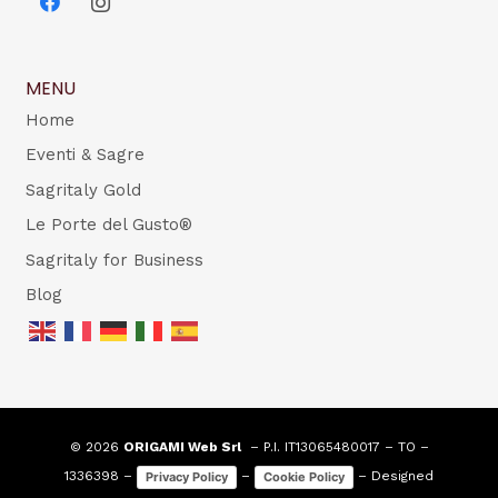
MENU
Home
Eventi & Sagre
Sagritaly Gold
Le Porte del Gusto®
Sagritaly for Business
Blog
© 2026
ORIGAMI Web Srl
– P.I. IT13065480017 – TO –
1336398 –
–
– Designed
Privacy Policy
Cookie Policy