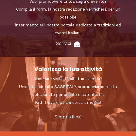
Vuoi promuovere la tua sagra o evento?
Compila il form, la nostra redazione verificherà per un
possibile
inserimento sul nostro portale dedicato a tradizioni ed
eventi italiani.
Scrivici
Valorizza la tua attività
Vuoi dare visibilità alla tua azienda?
Unisciti al circuito SAGRITALY, promuoviamo realtà
selezionate per qualità e autenticità.
Fatti trovare da chi cerca il meglio!
Scopri di più