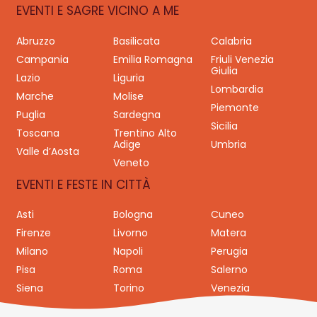
EVENTI E SAGRE VICINO A ME
Abruzzo
Basilicata
Calabria
Campania
Emilia Romagna
Friuli Venezia
Giulia
Lazio
Liguria
Lombardia
Marche
Molise
Piemonte
Puglia
Sardegna
Sicilia
Toscana
Trentino Alto
Adige
Umbria
Valle d’Aosta
Veneto
EVENTI E FESTE IN CITTÀ
Asti
Bologna
Cuneo
Firenze
Livorno
Matera
Milano
Napoli
Perugia
Pisa
Roma
Salerno
Siena
Torino
Venezia