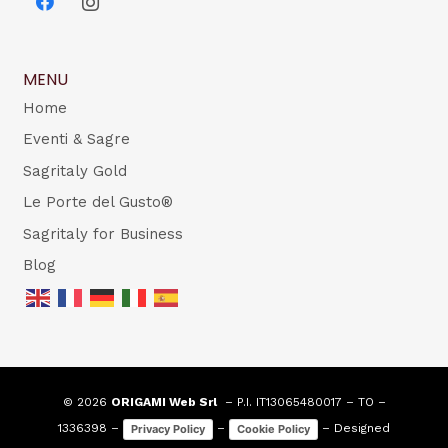
MENU
Home
Eventi & Sagre
Sagritaly Gold
Le Porte del Gusto®
Sagritaly for Business
Blog
© 2026
ORIGAMI Web Srl
– P.I. IT13065480017 – TO –
1336398 –
–
– Designed
Privacy Policy
Cookie Policy