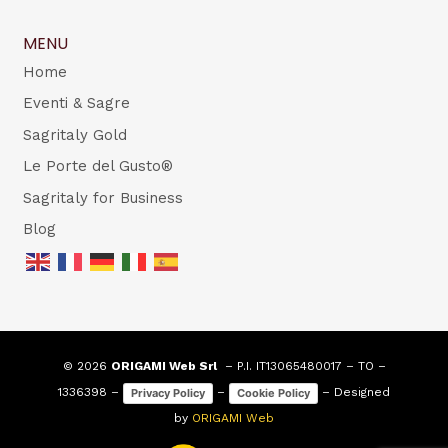
MENU
Home
Eventi & Sagre
Sagritaly Gold
Le Porte del Gusto®
Sagritaly for Business
Blog
© 2026
ORIGAMI Web Srl
– P.I. IT13065480017 – TO –
1336398 –
–
– Designed
Privacy Policy
Cookie Policy
by
ORIGAMI Web