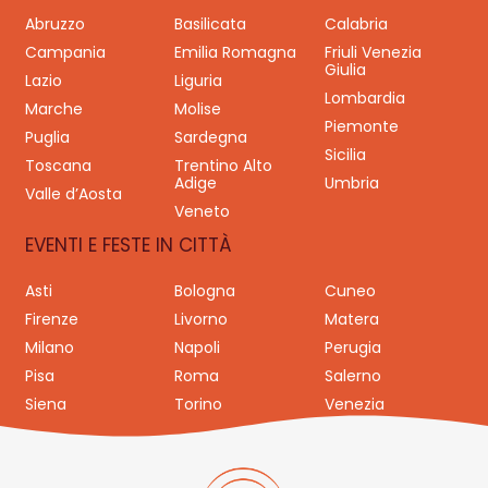
Abruzzo
Basilicata
Calabria
Campania
Emilia Romagna
Friuli Venezia
Giulia
Lazio
Liguria
Lombardia
Marche
Molise
Piemonte
Puglia
Sardegna
Sicilia
Toscana
Trentino Alto
Adige
Umbria
Valle d’Aosta
Veneto
EVENTI E FESTE IN CITTÀ
Asti
Bologna
Cuneo
Firenze
Livorno
Matera
Milano
Napoli
Perugia
Pisa
Roma
Salerno
Siena
Torino
Venezia