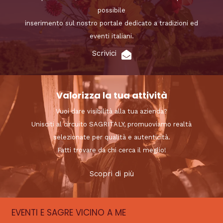
possibile
inserimento sul nostro portale dedicato a tradizioni ed
eventi italiani.
Scrivici
Valorizza la tua attività
Vuoi dare visibilità alla tua azienda?
Unisciti al circuito SAGRITALY, promuoviamo realtà
selezionate per qualità e autenticità.
Fatti trovare da chi cerca il meglio!
Scopri di più
EVENTI E SAGRE VICINO A ME