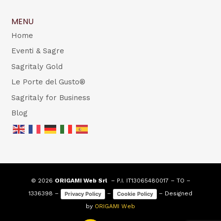
MENU
Home
Eventi & Sagre
Sagritaly Gold
Le Porte del Gusto®
Sagritaly for Business
Blog
© 2026
ORIGAMI Web Srl
– P.I. IT13065480017 – TO –
1336398 –
–
– Designed
Privacy Policy
Cookie Policy
by
ORIGAMI Web