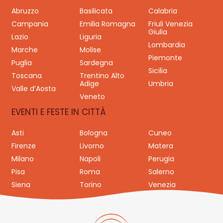
Abruzzo
Basilicata
Calabria
Campania
Emilia Romagna
Friuli Venezia
Giulia
Lazio
Liguria
Lombardia
Marche
Molise
Piemonte
Puglia
Sardegna
Sicilia
Toscana
Trentino Alto
Adige
Umbria
Valle d’Aosta
Veneto
EVENTI E FESTE IN CITTÀ
Asti
Bologna
Cuneo
Firenze
Livorno
Matera
Milano
Napoli
Perugia
Pisa
Roma
Salerno
Siena
Torino
Venezia