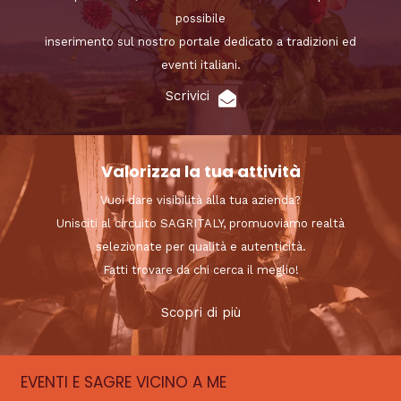
possibile
inserimento sul nostro portale dedicato a tradizioni ed
eventi italiani.
Scrivici
Valorizza la tua attività
Vuoi dare visibilità alla tua azienda?
Unisciti al circuito SAGRITALY, promuoviamo realtà
selezionate per qualità e autenticità.
Fatti trovare da chi cerca il meglio!
Scopri di più
EVENTI E SAGRE VICINO A ME