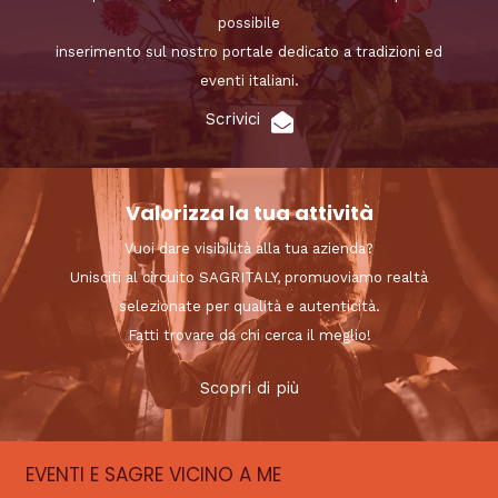
possibile
inserimento sul nostro portale dedicato a tradizioni ed
eventi italiani.
Scrivici
Valorizza la tua attività
Vuoi dare visibilità alla tua azienda?
Unisciti al circuito SAGRITALY, promuoviamo realtà
selezionate per qualità e autenticità.
Fatti trovare da chi cerca il meglio!
Scopri di più
EVENTI E SAGRE VICINO A ME