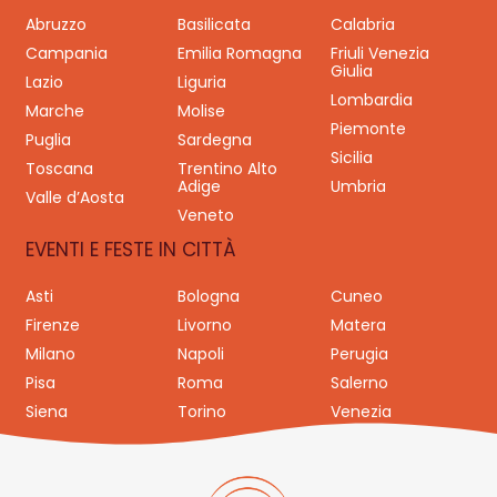
Abruzzo
Basilicata
Calabria
Campania
Emilia Romagna
Friuli Venezia
Giulia
Lazio
Liguria
Lombardia
Marche
Molise
Piemonte
Puglia
Sardegna
Sicilia
Toscana
Trentino Alto
Adige
Umbria
Valle d’Aosta
Veneto
EVENTI E FESTE IN CITTÀ
Asti
Bologna
Cuneo
Firenze
Livorno
Matera
Milano
Napoli
Perugia
Pisa
Roma
Salerno
Siena
Torino
Venezia