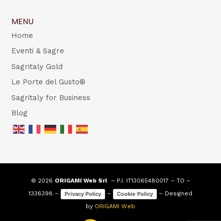
MENU
Home
Eventi & Sagre
Sagritaly Gold
Le Porte del Gusto®
Sagritaly for Business
Blog
© 2026
ORIGAMI Web Srl
– P.I. IT13065480017 – TO –
1336398 –
–
– Designed
Privacy Policy
Cookie Policy
by
ORIGAMI Web