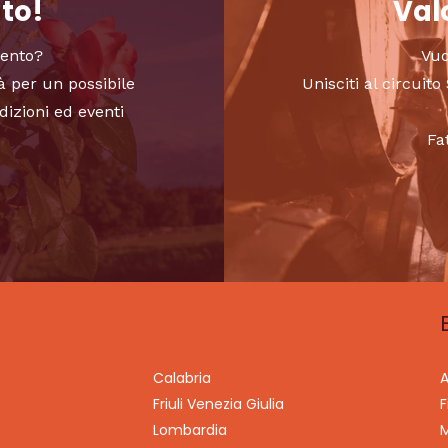
nto!
Valo
vento?
Vuo
à per un possibile
Unisciti al circui
dizioni ed eventi
Fa
Calabria
A
Friuli Venezia Giulia
F
Lombardia
M