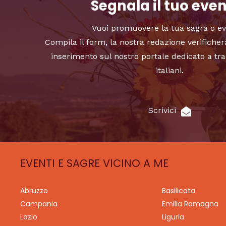
Segnala il tuo eve
Vuoi promuovere la tua sagra o e
Compila il form, la nostra redazione verificher
inserimento sul nostro portale dedicato a tra
italiani.
Scrivici
EVENTI E SAGRE VICINO A ME
Abruzzo
Basilicata
Campania
Emilia Romagna
Lazio
Liguria