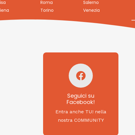
isa
Roma
Salerno
iena
Torino
Venezia
Seguici su
Facebook!
SAGRITALY
Seguici su
Facebook!
Feste, cibi e tradizioni
da Nord a Sud...
Entra anche TU! nella
nostra COMMUNITY