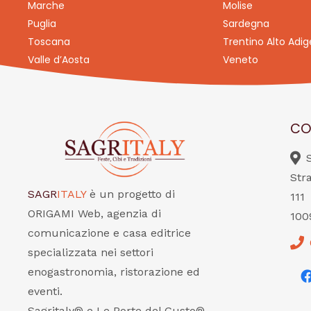
Marche
Molise
Puglia
Sardegna
Toscana
Trentino Alto Adig
Valle d’Aosta
Veneto
CO
Str
SAGR
ITALY
è un progetto di
111
ORIGAMI Web, agenzia di
100
comunicazione e casa editrice
specializzata nei settori
enogastronomia, ristorazione ed
eventi.
Sagritaly® e Le Porte del Gusto®