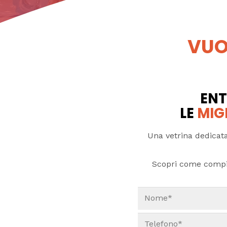
VUO
ENT
LE
MIG
Una vetrina dedicata
Scopri come compi