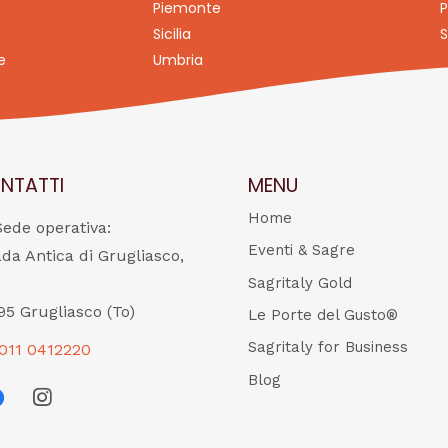
Piemonte
P
Sicilia
S
e
Umbria
NTATTI
MENU
Home
Sede operativa:
Eventi & Sagre
ada Antica di Grugliasco,
Sagritaly Gold
95 Grugliasco (To)
Le Porte del Gusto®
Sagritaly for Business
011 0412220
Blog