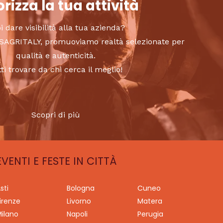
rizza la tua attività
i dare visibilità alla tua azienda?
to SAGRITALY, promuoviamo realtà selezionate per
qualità e autenticità.
tti trovare da chi cerca il meglio!
Scopri di più
EVENTI E FESTE IN CITTÀ
sti
Bologna
Cuneo
irenze
Livorno
Matera
ilano
Napoli
Perugia