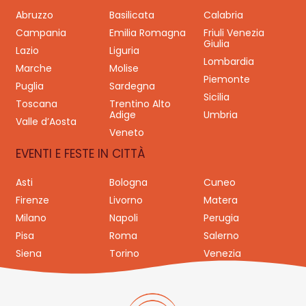
Abruzzo
Basilicata
Calabria
Campania
Emilia Romagna
Friuli Venezia
Giulia
Lazio
Liguria
Lombardia
Marche
Molise
Piemonte
Puglia
Sardegna
Sicilia
Toscana
Trentino Alto
Adige
Umbria
Valle d’Aosta
Veneto
EVENTI E FESTE IN CITTÀ
Asti
Bologna
Cuneo
Firenze
Livorno
Matera
Milano
Napoli
Perugia
Pisa
Roma
Salerno
Siena
Torino
Venezia