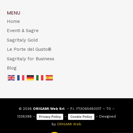
MENU
Home
Eventi & Sagre
Sagritaly Gold
Le Porte del Gusto®
Sagritaly for Business
Blog
© 2026
ORIGAMI Web Srl
– P.I. IT13065480017 – TO –
1336398 –
–
– Designed
Privacy Policy
Cookie Policy
by
ORIGAMI Web