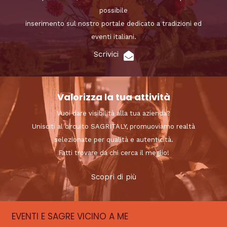
possibile
inserimento sul nostro portale dedicato a tradizioni ed
eventi italiani.
Scrivici
Valorizza la tua attività
Vuoi dare visibilità alla tua azienda?
Unisciti al circuito SAGRITALY, promuoviamo realtà
selezionate per qualità e autenticità.
Fatti trovare da chi cerca il meglio!
Scopri di più
EVENTI E SAGRE VICINO A ME