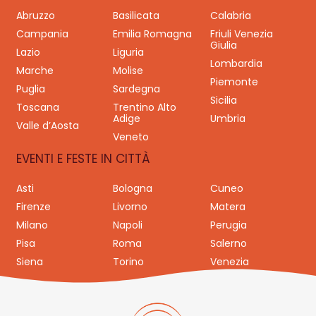
Abruzzo
Basilicata
Calabria
Campania
Emilia Romagna
Friuli Venezia
Giulia
Lazio
Liguria
Lombardia
Marche
Molise
Piemonte
Puglia
Sardegna
Sicilia
Toscana
Trentino Alto
Adige
Umbria
Valle d’Aosta
Veneto
EVENTI E FESTE IN CITTÀ
Asti
Bologna
Cuneo
Firenze
Livorno
Matera
Milano
Napoli
Perugia
Pisa
Roma
Salerno
Siena
Torino
Venezia