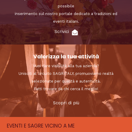
possibile
inserimento sul nostro portale dedicato a tradizioni ed
eventi italiani.
Scrivici
Valorizza la tua attività
Vuoi dare visibilità alla tua azienda?
Unisciti al circuito SAGRITALY, promuoviamo realtà
selezionate per qualità e autenticità.
Fatti trovare da chi cerca il meglio!
Scopri di più
EVENTI E SAGRE VICINO A ME