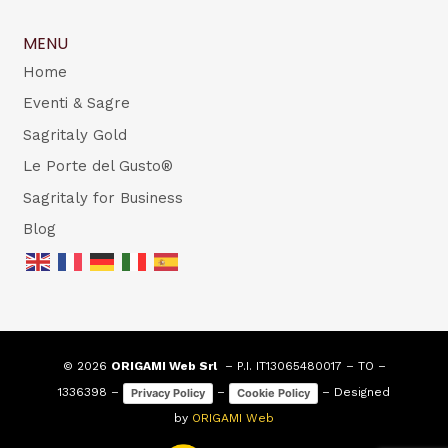
MENU
Home
Eventi & Sagre
Sagritaly Gold
Le Porte del Gusto®
Sagritaly for Business
Blog
© 2026
ORIGAMI Web Srl
– P.I. IT13065480017 – TO –
1336398 –
–
– Designed
Privacy Policy
Cookie Policy
by
ORIGAMI Web