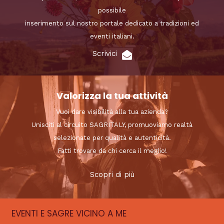
possibile
inserimento sul nostro portale dedicato a tradizioni ed
eventi italiani.
Scrivici
Valorizza la tua attività
Vuoi dare visibilità alla tua azienda?
Unisciti al circuito SAGRITALY, promuoviamo realtà
selezionate per qualità e autenticità.
Fatti trovare da chi cerca il meglio!
Scopri di più
EVENTI E SAGRE VICINO A ME