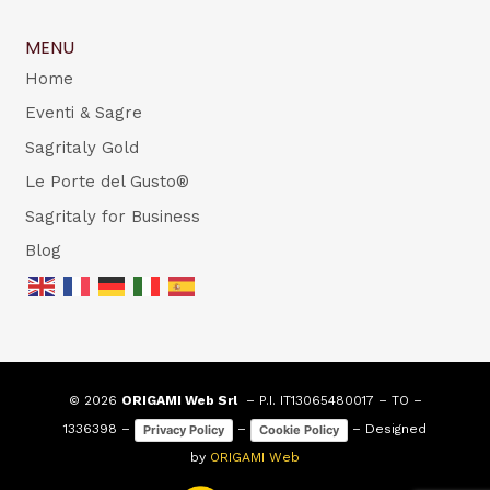
MENU
Home
Eventi & Sagre
Sagritaly Gold
Le Porte del Gusto®
Sagritaly for Business
Blog
© 2026
ORIGAMI Web Srl
– P.I. IT13065480017 – TO –
1336398 –
–
– Designed
Privacy Policy
Cookie Policy
by
ORIGAMI Web