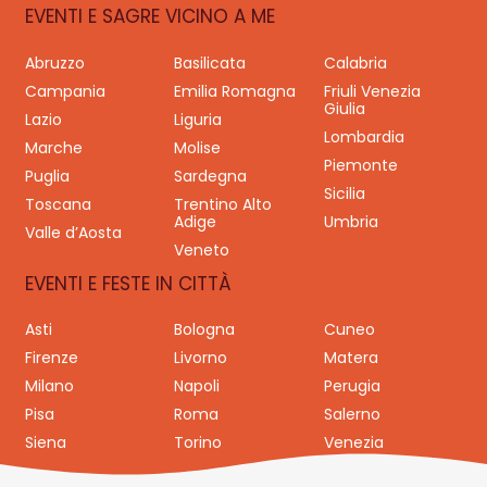
EVENTI E SAGRE VICINO A ME
Abruzzo
Basilicata
Calabria
Campania
Emilia Romagna
Friuli Venezia
Giulia
Lazio
Liguria
Lombardia
Marche
Molise
Piemonte
Puglia
Sardegna
Sicilia
Toscana
Trentino Alto
Adige
Umbria
Valle d’Aosta
Veneto
EVENTI E FESTE IN CITTÀ
Asti
Bologna
Cuneo
Firenze
Livorno
Matera
Milano
Napoli
Perugia
Pisa
Roma
Salerno
Siena
Torino
Venezia