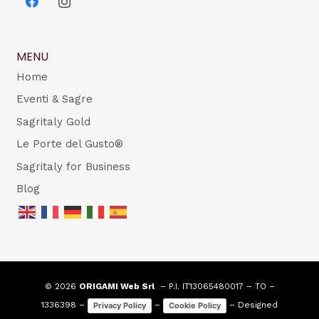
MENU
Home
Eventi & Sagre
Sagritaly Gold
Le Porte del Gusto®
Sagritaly for Business
Blog
© 2026
ORIGAMI Web Srl
– P.I. IT13065480017 – TO –
1336398 –
–
– Designed
Privacy Policy
Cookie Policy