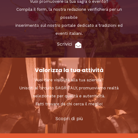
Vuoi promuovere la tua sagra o evento?
Compila il form, la nostra redazione verificherà per un
possibile
inserimento sul nostro portale dedicato a tradizioni ed
eventi italiani.
Scrivici
Valorizza la tua attività
Vuoi dare visibilità alla tua azienda?
Unisciti al circuito SAGRITALY, promuoviamo realtà
selezionate per qualità e autenticità.
Fatti trovare da chi cerca il meglio!
Scopri di più