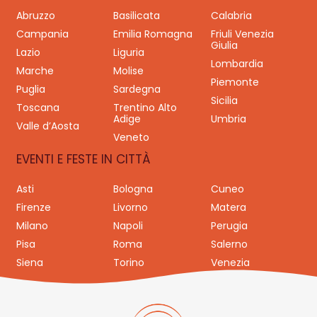
Abruzzo
Basilicata
Calabria
Campania
Emilia Romagna
Friuli Venezia
Giulia
Lazio
Liguria
Lombardia
Marche
Molise
Piemonte
Puglia
Sardegna
Sicilia
Toscana
Trentino Alto
Adige
Umbria
Valle d’Aosta
Veneto
EVENTI E FESTE IN CITTÀ
Asti
Bologna
Cuneo
Firenze
Livorno
Matera
Milano
Napoli
Perugia
Pisa
Roma
Salerno
Siena
Torino
Venezia