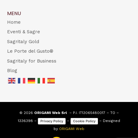
MENU
Home
Eventi & Sagre
Sagritaly Gold
Le Porte del Gusto®
Sagritaly for Business
Blog
© 2026
ORIGAMI Web Srl
– P.I. IT13065480017 – TO –
1336398 –
–
– Designed
Privacy Policy
Cookie Policy
by
ORIGAMI Web