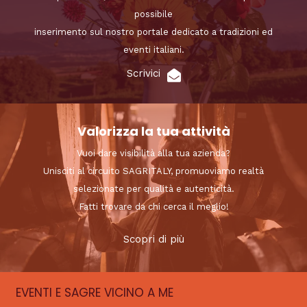
possibile
inserimento sul nostro portale dedicato a tradizioni ed
eventi italiani.
Scrivici
Valorizza la tua attività
Vuoi dare visibilità alla tua azienda?
Unisciti al circuito SAGRITALY, promuoviamo realtà
selezionate per qualità e autenticità.
Fatti trovare da chi cerca il meglio!
Scopri di più
EVENTI E SAGRE VICINO A ME