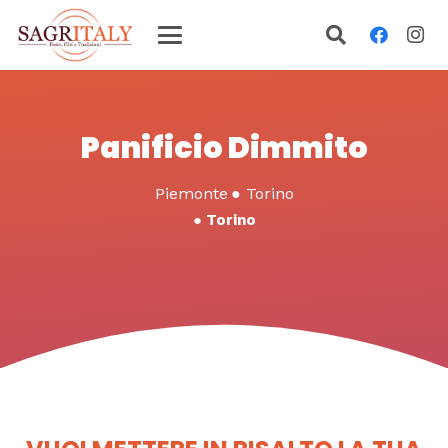
Panificio Dimmito
Piemonte
●
Torino
●
Torino