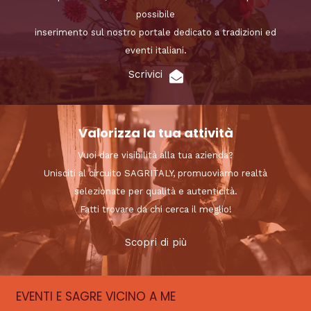
possibile
inserimento sul nostro portale dedicato a tradizioni ed
eventi italiani.
Scrivici
Valorizza la tua attività
Vuoi dare visibilità alla tua azienda?
Unisciti al circuito SAGRITALY, promuoviamo realtà
selezionate per qualità e autenticità.
Fatti trovare da chi cerca il meglio!
Scopri di più
EVENTI E SAGRE VICINO A ME