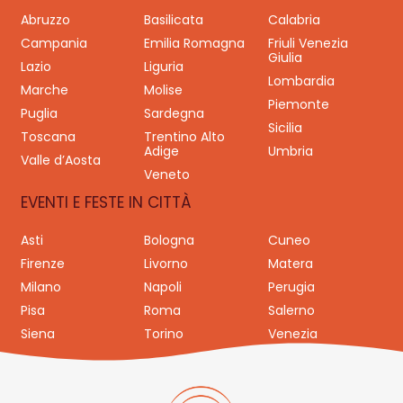
Abruzzo
Basilicata
Calabria
Campania
Emilia Romagna
Friuli Venezia
Giulia
Lazio
Liguria
Lombardia
Marche
Molise
Piemonte
Puglia
Sardegna
Sicilia
Toscana
Trentino Alto
Adige
Umbria
Valle d’Aosta
Veneto
EVENTI E FESTE IN CITTÀ
Asti
Bologna
Cuneo
Firenze
Livorno
Matera
Milano
Napoli
Perugia
Pisa
Roma
Salerno
Siena
Torino
Venezia