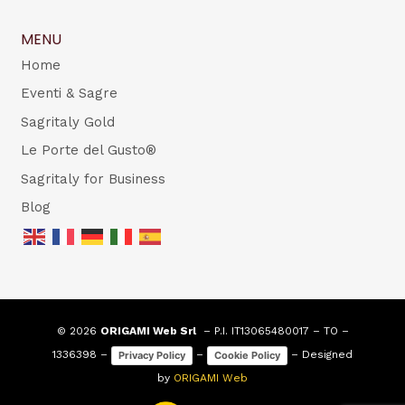
MENU
Home
Eventi & Sagre
Sagritaly Gold
Le Porte del Gusto®
Sagritaly for Business
Blog
© 2026
ORIGAMI Web Srl
– P.I. IT13065480017 – TO –
1336398 –
–
– Designed
Privacy Policy
Cookie Policy
by
ORIGAMI Web