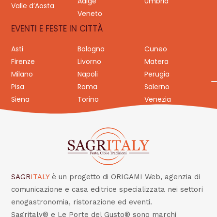
Adige
Umbria
Valle d’Aosta
Veneto
EVENTI E FESTE IN CITTÀ
Asti
Bologna
Cuneo
Firenze
Livorno
Matera
Milano
Napoli
Perugia
Pisa
Roma
Salerno
Siena
Torino
Venezia
SAGR
ITALY
è un progetto di ORIGAMI Web, agenzia di
comunicazione e casa editrice specializzata nei settori
enogastronomia, ristorazione ed eventi.
Sagritaly® e Le Porte del Gusto® sono marchi