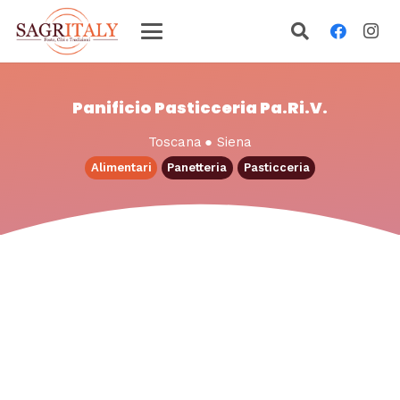
Panificio Pasticceria Pa.Ri.V.
Toscana
●
Siena
Alimentari
Panetteria
Pasticceria