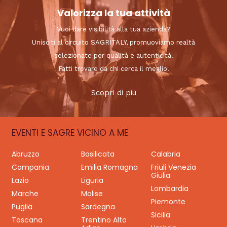
Valorizza la tua attività
Vuoi dare visibilità alla tua azienda?
Unisciti al circuito SAGRITALY, promuoviamo realtà
selezionate per qualità e autenticità.
Fatti trovare da chi cerca il meglio!
Scopri di più
EVENTI E SAGRE VICINO A ME
Abruzzo
Basilicata
Calabria
Campania
Emilia Romagna
Friuli Venezia
Giulia
Lazio
Liguria
Lombardia
Marche
Molise
Piemonte
Puglia
Sardegna
Sicilia
Toscana
Trentino Alto