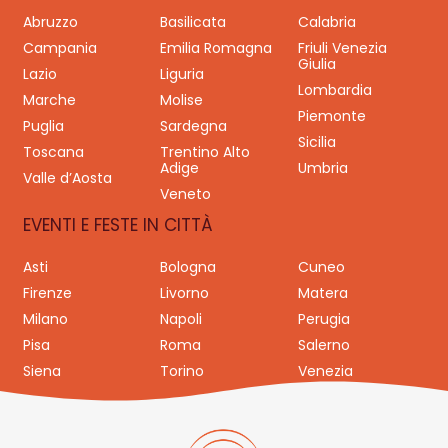
Abruzzo
Basilicata
Calabria
Campania
Emilia Romagna
Friuli Venezia
Giulia
Lazio
Liguria
Lombardia
Marche
Molise
Piemonte
Puglia
Sardegna
Sicilia
Toscana
Trentino Alto
Adige
Umbria
Valle d’Aosta
Veneto
EVENTI E FESTE IN CITTÀ
Asti
Bologna
Cuneo
Firenze
Livorno
Matera
Milano
Napoli
Perugia
Pisa
Roma
Salerno
Siena
Torino
Venezia