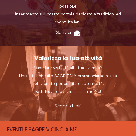
possibile
inserimento sul nostro portale dedicato a tradizioni ed
eventi italiani.
Scrivici
Valorizza la tua attività
Vuoi dare visibilità alla tua azienda?
Unisciti al circuito SAGRITALY, promuoviamo realtà
selezionate per qualità e autenticità.
Fatti trovare da chi cerca il meglio!
Scopri di più
EVENTI E SAGRE VICINO A ME