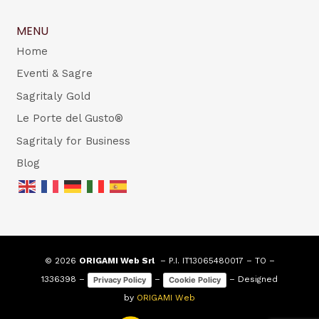
MENU
Home
Eventi & Sagre
Sagritaly Gold
Le Porte del Gusto®
Sagritaly for Business
Blog
© 2026
ORIGAMI Web Srl
– P.I. IT13065480017 – TO –
1336398 –
–
– Designed
Privacy Policy
Cookie Policy
by
ORIGAMI Web