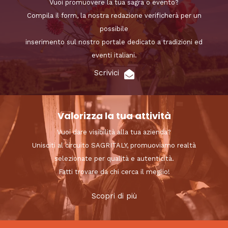
Vuoi promuovere la tua sagra o evento?
Compila il form, la nostra redazione verificherà per un
possibile
inserimento sul nostro portale dedicato a tradizioni ed
eventi italiani.
Scrivici
Valorizza la tua attività
Vuoi dare visibilità alla tua azienda?
Unisciti al circuito SAGRITALY, promuoviamo realtà
selezionate per qualità e autenticità.
Fatti trovare da chi cerca il meglio!
Scopri di più