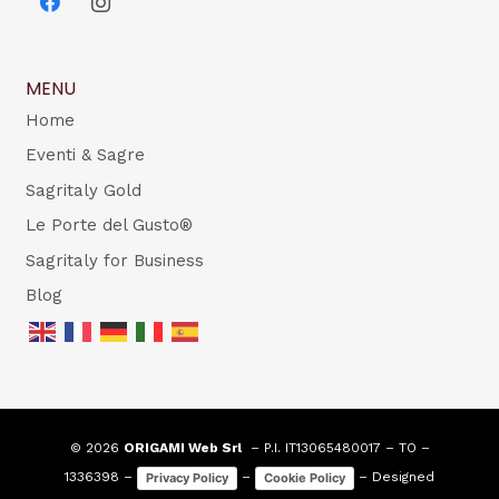
MENU
Home
Eventi & Sagre
Sagritaly Gold
Le Porte del Gusto®
Sagritaly for Business
Blog
© 2026
ORIGAMI Web Srl
– P.I. IT13065480017 – TO –
1336398 –
–
– Designed
Privacy Policy
Cookie Policy