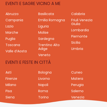
EVENTI E SAGRE VICINO A ME
Abruzzo
Basilicata
Calabria
Campania
Emilia Romagna
Friuli Venezia
Giulia
Lazio
Liguria
Lombardia
Marche
Molise
Piemonte
Puglia
Sardegna
Sicilia
Toscana
Trentino Alto
Adige
Umbria
Valle d’Aosta
Veneto
EVENTI E FESTE IN CITTÀ
Asti
Bologna
Cuneo
Firenze
Livorno
Matera
Milano
Napoli
Perugia
Pisa
Roma
Salerno
Siena
Torino
Venezia