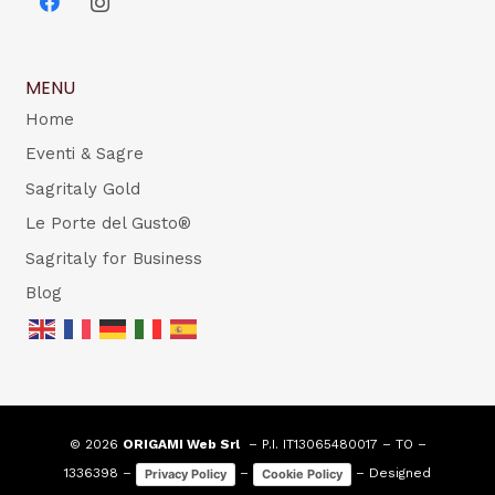
MENU
Home
Eventi & Sagre
Sagritaly Gold
Le Porte del Gusto®
Sagritaly for Business
Blog
© 2026
ORIGAMI Web Srl
– P.I. IT13065480017 – TO –
1336398 –
–
– Designed
Privacy Policy
Cookie Policy