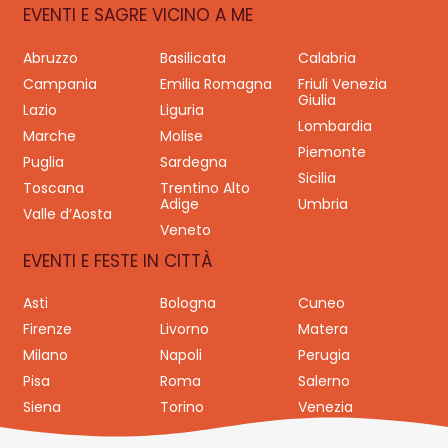
EVENTI E SAGRE VICINO A ME
Abruzzo
Basilicata
Calabria
Campania
Emilia Romagna
Friuli Venezia
Giulia
Lazio
Liguria
Lombardia
Marche
Molise
Piemonte
Puglia
Sardegna
Sicilia
Toscana
Trentino Alto
Adige
Umbria
Valle d’Aosta
Veneto
EVENTI E FESTE IN CITTÀ
Asti
Bologna
Cuneo
Firenze
Livorno
Matera
Milano
Napoli
Perugia
Pisa
Roma
Salerno
Siena
Torino
Venezia