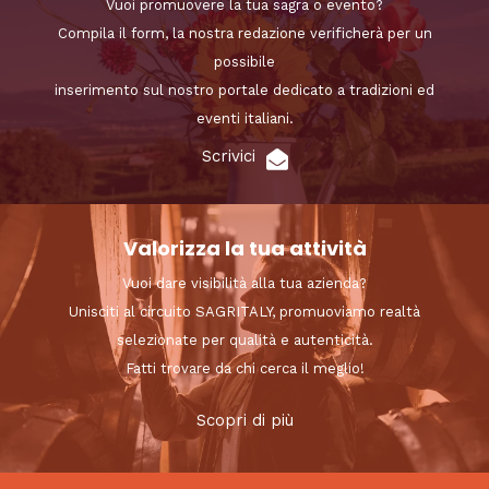
Vuoi promuovere la tua sagra o evento?
Compila il form, la nostra redazione verificherà per un
possibile
inserimento sul nostro portale dedicato a tradizioni ed
eventi italiani.
Scrivici
Valorizza la tua attività
Vuoi dare visibilità alla tua azienda?
Unisciti al circuito SAGRITALY, promuoviamo realtà
selezionate per qualità e autenticità.
Fatti trovare da chi cerca il meglio!
Scopri di più