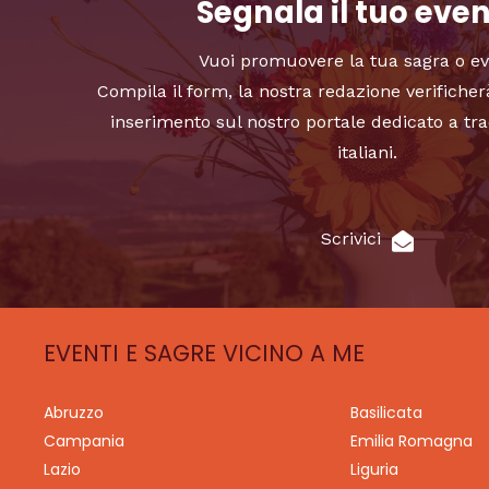
Segnala il tuo eve
Vuoi promuovere la tua sagra o e
Compila il form, la nostra redazione verificher
inserimento sul nostro portale dedicato a tra
italiani.
Scrivici
EVENTI E SAGRE VICINO A ME
Abruzzo
Basilicata
Campania
Emilia Romagna
Lazio
Liguria