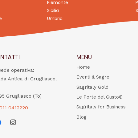
Piemonte
P
Sicilia
S
e
Umbria
NTATTI
MENU
Home
Sede operativa:
Eventi & Sagre
ada Antica di Grugliasco,
Sagritaly Gold
95 Grugliasco (To)
Le Porte del Gusto®
Sagritaly for Business
011 0412220
Blog