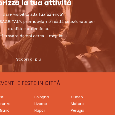
rizza la tua attività
i dare visibilità alla tua azienda?
to SAGRITALY, promuoviamo realtà selezionate per
qualità e autenticità.
tti trovare da chi cerca il meglio!
Scopri di più
EVENTI E FESTE IN CITTÀ
sti
Bologna
Cuneo
irenze
Livorno
Matera
ilano
Napoli
Perugia