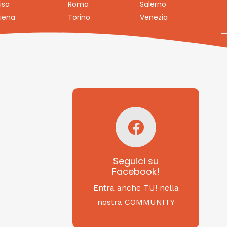
isa
Roma
Salerno
iena
Torino
Venezia
Seguici su
Facebook!
SAGRITALY
Seguici su
Facebook!
Feste, cibi e tradizioni
da Nord a Sud...
Entra anche TU! nella
nostra COMMUNITY