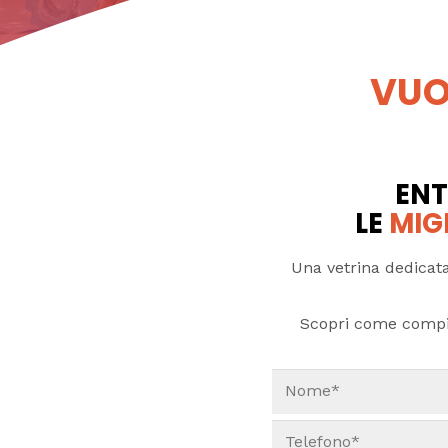
VUO
ENT
LE
MIG
Una vetrina dedicata
Scopri come compi