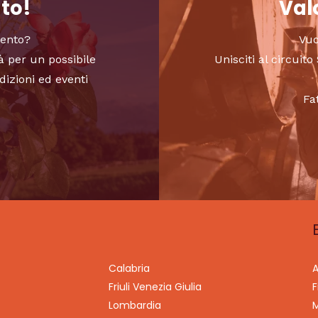
nto!
Valo
vento?
Vuo
à per un possibile
Unisciti al circui
dizioni ed eventi
Fa
Calabria
A
Friuli Venezia Giulia
F
Lombardia
M