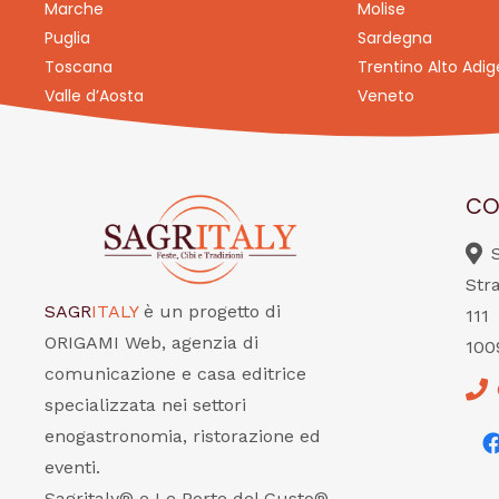
Marche
Molise
Puglia
Sardegna
Toscana
Trentino Alto Adig
Valle d’Aosta
Veneto
CO
Str
SAGR
ITALY
è un progetto di
111
ORIGAMI Web, agenzia di
100
comunicazione e casa editrice
specializzata nei settori
enogastronomia, ristorazione ed
eventi.
Sagritaly® e Le Porte del Gusto®