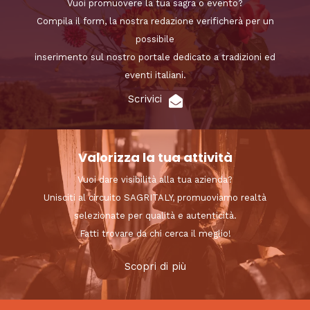
Vuoi promuovere la tua sagra o evento?
Compila il form, la nostra redazione verificherà per un
possibile
inserimento sul nostro portale dedicato a tradizioni ed
eventi italiani.
Scrivici
Valorizza la tua attività
Vuoi dare visibilità alla tua azienda?
Unisciti al circuito SAGRITALY, promuoviamo realtà
selezionate per qualità e autenticità.
Fatti trovare da chi cerca il meglio!
Scopri di più