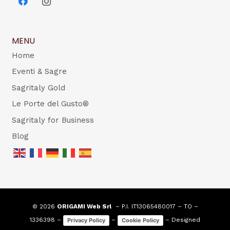
MENU
Home
Eventi & Sagre
Sagritaly Gold
Le Porte del Gusto®
Sagritaly for Business
Blog
© 2026
ORIGAMI Web Srl
– P.I. IT13065480017 – TO –
1336398 –
–
– Designed
Privacy Policy
Cookie Policy