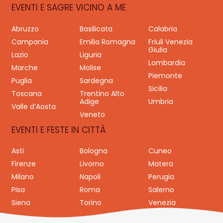
EVENTI E SAGRE VICINO A ME
Abruzzo
Basilicata
Calabria
Campania
Emilia Romagna
Friuli Venezia
Giulia
Lazio
Liguria
Lombardia
Marche
Molise
Piemonte
Puglia
Sardegna
Sicilia
Toscana
Trentino Alto
Adige
Umbria
Valle d’Aosta
Veneto
EVENTI E FESTE IN CITTÀ
Asti
Bologna
Cuneo
Firenze
Livorno
Matera
Milano
Napoli
Perugia
Pisa
Roma
Salerno
Siena
Torino
Venezia