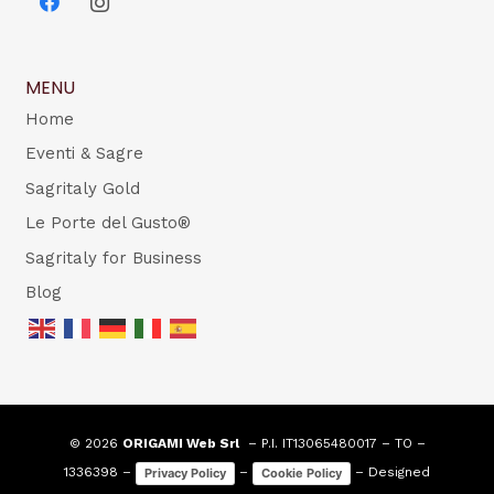
MENU
Home
Eventi & Sagre
Sagritaly Gold
Le Porte del Gusto®
Sagritaly for Business
Blog
© 2026
ORIGAMI Web Srl
– P.I. IT13065480017 – TO –
1336398 –
–
– Designed
Privacy Policy
Cookie Policy