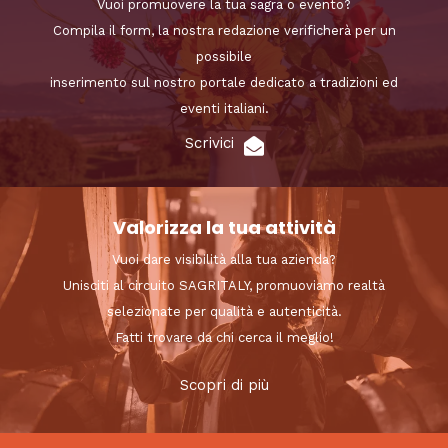
Vuoi promuovere la tua sagra o evento?
Compila il form, la nostra redazione verificherà per un
possibile
inserimento sul nostro portale dedicato a tradizioni ed
eventi italiani.
Scrivici
Valorizza la tua attività
Vuoi dare visibilità alla tua azienda?
Unisciti al circuito SAGRITALY, promuoviamo realtà
selezionate per qualità e autenticità.
Fatti trovare da chi cerca il meglio!
Scopri di più