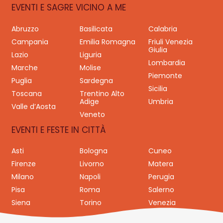
EVENTI E SAGRE VICINO A ME
Abruzzo
Basilicata
Calabria
Campania
Emilia Romagna
Friuli Venezia
Giulia
Lazio
Liguria
Lombardia
Marche
Molise
Piemonte
Puglia
Sardegna
Sicilia
Toscana
Trentino Alto
Adige
Umbria
Valle d’Aosta
Veneto
EVENTI E FESTE IN CITTÀ
Asti
Bologna
Cuneo
Firenze
Livorno
Matera
Milano
Napoli
Perugia
Pisa
Roma
Salerno
Siena
Torino
Venezia