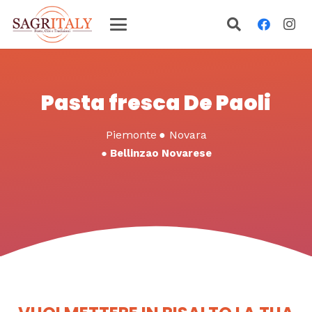
Pasta fresca De Paoli
Piemonte
●
Novara
●
Bellinzao Novarese