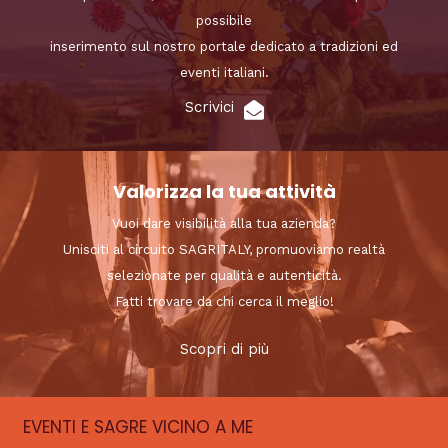
possibile
inserimento sul nostro portale dedicato a tradizioni ed
eventi italiani.
Scrivici
Valorizza la tua attività
Vuoi dare visibilità alla tua azienda?
Unisciti al circuito SAGRITALY, promuoviamo realtà
selezionate per qualità e autenticità.
Fatti trovare da chi cerca il meglio!
Scopri di più
EVENTI E SAGRE VICINO A ME