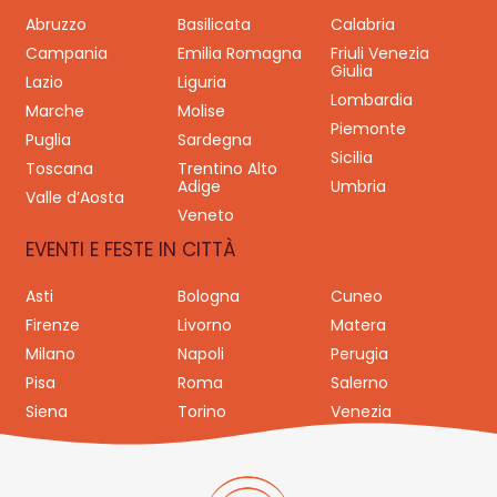
Abruzzo
Basilicata
Calabria
Campania
Emilia Romagna
Friuli Venezia
Giulia
Lazio
Liguria
Lombardia
Marche
Molise
Piemonte
Puglia
Sardegna
Sicilia
Toscana
Trentino Alto
Adige
Umbria
Valle d’Aosta
Veneto
EVENTI E FESTE IN CITTÀ
Asti
Bologna
Cuneo
Firenze
Livorno
Matera
Milano
Napoli
Perugia
Pisa
Roma
Salerno
Siena
Torino
Venezia