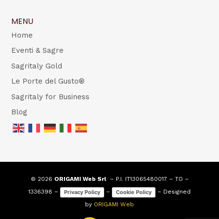
MENU
Home
Eventi & Sagre
Sagritaly Gold
Le Porte del Gusto®
Sagritaly for Business
Blog
© 2026
ORIGAMI Web Srl
– P.I. IT13065480017 – TO –
1336398 –
–
– Designed
Privacy Policy
Cookie Policy
by
ORIGAMI Web