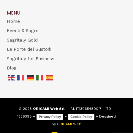
MENU
Home
Eventi & Sagre
Sagritaly Gold
Le Porte del Gusto®
Sagritaly for Business
Blog
© 2026
ORIGAMI Web Srl
– P.I. IT13065480017 – TO –
1336398 –
–
– Designed
Privacy Policy
Cookie Policy
by
ORIGAMI Web