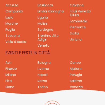
Abruzzo
Basilicata
Calabria
Campania
Emilia Romagna
Friuli Venezia
Giulia
Lazio
Liguria
Lombardia
Marche
Molise
Piemonte
Puglia
Sardegna
Sicilia
Toscana
Trentino Alto
Adige
Umbria
Valle d’Aosta
Veneto
EVENTI E FESTE IN CITTÀ
Asti
Bologna
Cuneo
Firenze
Livorno
Matera
Milano
Napoli
Perugia
Pisa
Roma
Salerno
Siena
Torino
Venezia