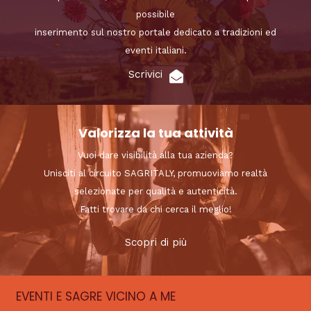
possibile
inserimento sul nostro portale dedicato a tradizioni ed
eventi italiani.
Scrivici
Valorizza la tua attività
Vuoi dare visibilità alla tua azienda?
Unisciti al circuito SAGRITALY, promuoviamo realtà
selezionate per qualità e autenticità.
Fatti trovare da chi cerca il meglio!
Scopri di più
EVENTI E SAGRE VICINO A ME