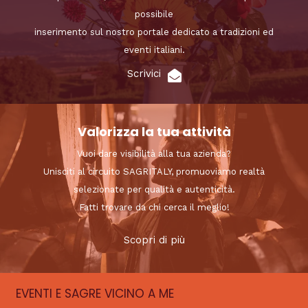
possibile
inserimento sul nostro portale dedicato a tradizioni ed
eventi italiani.
Scrivici
Valorizza la tua attività
Vuoi dare visibilità alla tua azienda?
Unisciti al circuito SAGRITALY, promuoviamo realtà
selezionate per qualità e autenticità.
Fatti trovare da chi cerca il meglio!
Scopri di più
EVENTI E SAGRE VICINO A ME