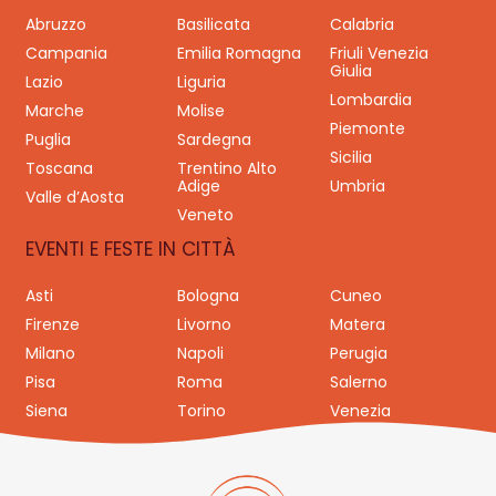
Abruzzo
Basilicata
Calabria
Campania
Emilia Romagna
Friuli Venezia
Giulia
Lazio
Liguria
Lombardia
Marche
Molise
Piemonte
Puglia
Sardegna
Sicilia
Toscana
Trentino Alto
Adige
Umbria
Valle d’Aosta
Veneto
EVENTI E FESTE IN CITTÀ
Asti
Bologna
Cuneo
Firenze
Livorno
Matera
Milano
Napoli
Perugia
Pisa
Roma
Salerno
Siena
Torino
Venezia