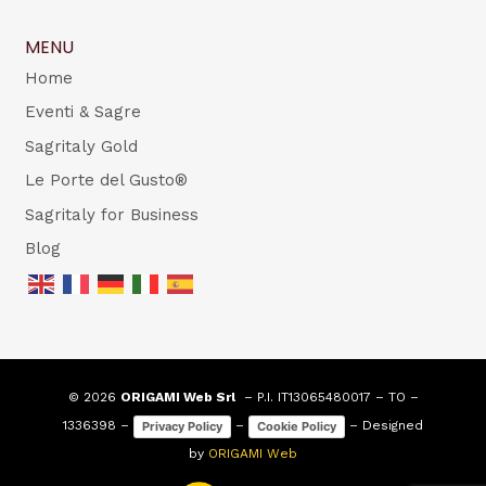
MENU
Home
Eventi & Sagre
Sagritaly Gold
Le Porte del Gusto®
Sagritaly for Business
Blog
© 2026
ORIGAMI Web Srl
– P.I. IT13065480017 – TO –
1336398 –
–
– Designed
Privacy Policy
Cookie Policy
by
ORIGAMI Web