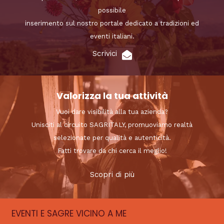
possibile
inserimento sul nostro portale dedicato a tradizioni ed
eventi italiani.
Scrivici
Valorizza la tua attività
Vuoi dare visibilità alla tua azienda?
Unisciti al circuito SAGRITALY, promuoviamo realtà
selezionate per qualità e autenticità.
Fatti trovare da chi cerca il meglio!
Scopri di più
EVENTI E SAGRE VICINO A ME