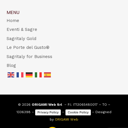
MENU
Home
Eventi & Sagre
Sagritaly Gold
Le Porte del Gusto®
Sagritaly for Business
Blog
© 2026
ORIGAMI Web Srl
– P.I. IT13065480017 – TO –
1336398 –
–
– Designed
Privacy Policy
Cookie Policy
by
ORIGAMI Web