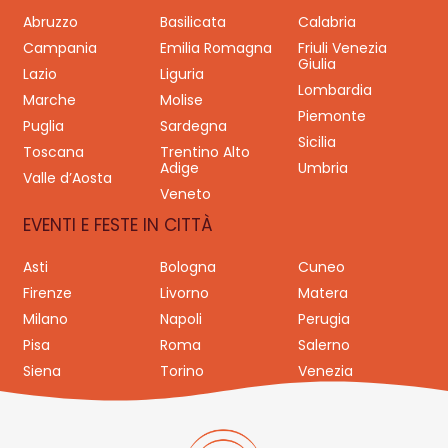
Abruzzo
Basilicata
Calabria
Campania
Emilia Romagna
Friuli Venezia
Giulia
Lazio
Liguria
Lombardia
Marche
Molise
Piemonte
Puglia
Sardegna
Sicilia
Toscana
Trentino Alto
Adige
Umbria
Valle d’Aosta
Veneto
EVENTI E FESTE IN CITTÀ
Asti
Bologna
Cuneo
Firenze
Livorno
Matera
Milano
Napoli
Perugia
Pisa
Roma
Salerno
Siena
Torino
Venezia