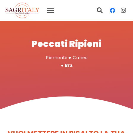
Peccati Ripieni
Piemonte
●
Cuneo
●
Bra