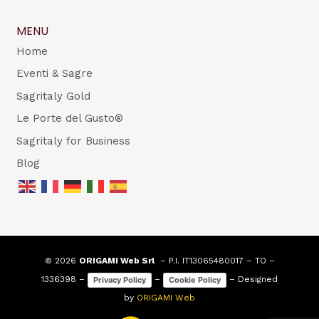
MENU
Home
Eventi & Sagre
Sagritaly Gold
Le Porte del Gusto®
Sagritaly for Business
Blog
© 2026
ORIGAMI Web Srl
– P.I. IT13065480017 – TO –
1336398 –
–
– Designed
Privacy Policy
Cookie Policy
by
ORIGAMI Web