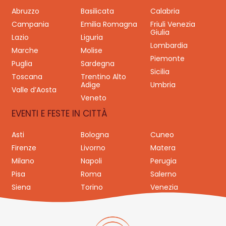
Abruzzo
Basilicata
Calabria
Campania
Emilia Romagna
Friuli Venezia
Giulia
Lazio
Liguria
Lombardia
Marche
Molise
Piemonte
Puglia
Sardegna
Sicilia
Toscana
Trentino Alto
Adige
Umbria
Valle d’Aosta
Veneto
EVENTI E FESTE IN CITTÀ
Asti
Bologna
Cuneo
Firenze
Livorno
Matera
Milano
Napoli
Perugia
Pisa
Roma
Salerno
Siena
Torino
Venezia