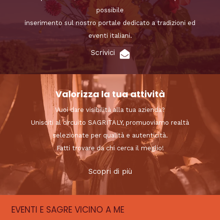
possibile
inserimento sul nostro portale dedicato a tradizioni ed
eventi italiani.
Scrivici
Valorizza la tua attività
Vuoi dare visibilità alla tua azienda?
Unisciti al circuito SAGRITALY, promuoviamo realtà
selezionate per qualità e autenticità.
Fatti trovare da chi cerca il meglio!
Scopri di più
EVENTI E SAGRE VICINO A ME