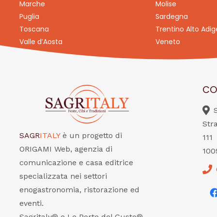
Marche
Molise
Puglia
Sardegna
Toscana
Trentino Alto Adig
Valle d’Aosta
Veneto
CO
Str
SAGR
ITALY
è un progetto di
111
ORIGAMI Web, agenzia di
100
comunicazione e casa editrice
specializzata nei settori
enogastronomia, ristorazione ed
eventi.
Sagritaly® e Le Porte del Gusto®