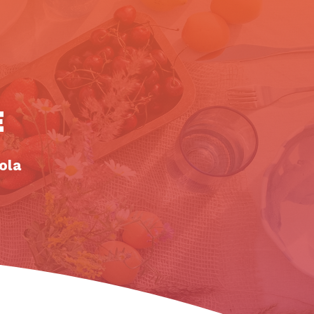
E
ola