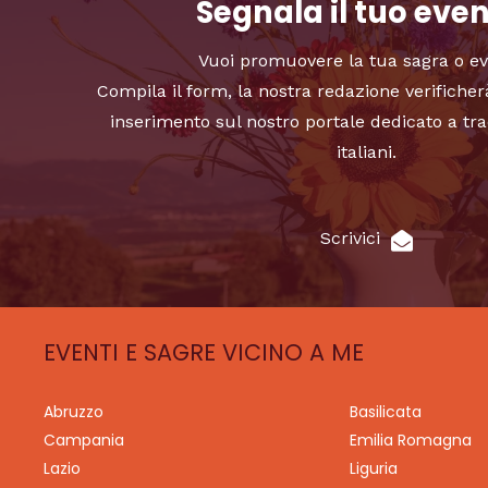
Segnala il tuo eve
Vuoi promuovere la tua sagra o e
Compila il form, la nostra redazione verificher
inserimento sul nostro portale dedicato a tra
italiani.
Scrivici
EVENTI E SAGRE VICINO A ME
Abruzzo
Basilicata
Campania
Emilia Romagna
Lazio
Liguria