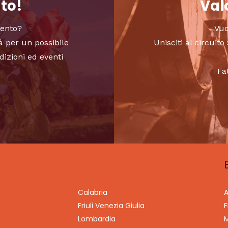
nto!
Valo
vento?
Vuo
à per un possibile
Unisciti al circui
dizioni ed eventi
Fa
Calabria
A
Friuli Venezia Giulia
F
Lombardia
M