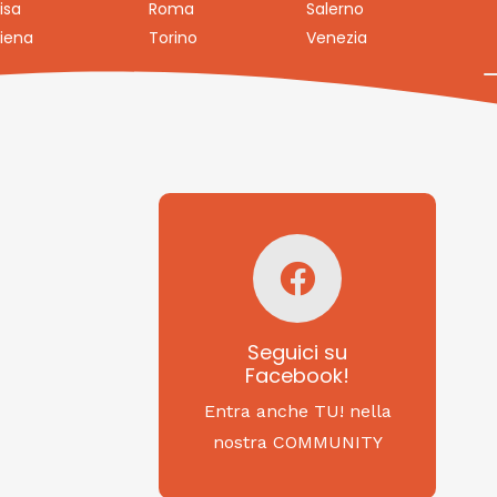
isa
Roma
Salerno
iena
Torino
Venezia
Seguici su
Facebook!
SAGRITALY
Seguici su
Facebook!
Feste, cibi e tradizioni
da Nord a Sud...
Entra anche TU! nella
nostra COMMUNITY