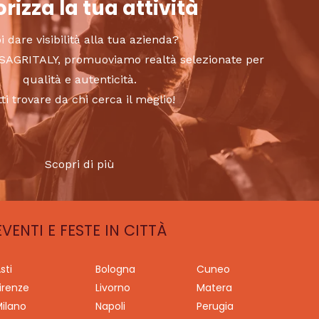
rizza la tua attività
i dare visibilità alla tua azienda?
to SAGRITALY, promuoviamo realtà selezionate per
qualità e autenticità.
tti trovare da chi cerca il meglio!
Scopri di più
EVENTI E FESTE IN CITTÀ
sti
Bologna
Cuneo
irenze
Livorno
Matera
ilano
Napoli
Perugia