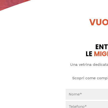
VUO
ENT
LE
MIG
Una vetrina dedicata
Scopri come compi