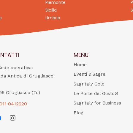
Piemonte
P
Sicilia
S
e
Umbria
NTATTI
MENU
Home
Sede operativa:
Eventi & Sagre
ada Antica di Grugliasco,
Sagritaly Gold
95 Grugliasco (To)
Le Porte del Gusto®
Sagritaly for Business
011 0412220
Blog