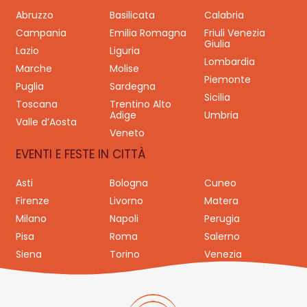
Abruzzo
Basilicata
Calabria
Campania
Emilia Romagna
Friuli Venezia
Giulia
Lazio
Liguria
Lombardia
Marche
Molise
Piemonte
Puglia
Sardegna
Sicilia
Toscana
Trentino Alto
Adige
Umbria
Valle d’Aosta
Veneto
EVENTI E FESTE IN CITTÀ
Asti
Bologna
Cuneo
Firenze
Livorno
Matera
Milano
Napoli
Perugia
Pisa
Roma
Salerno
Siena
Torino
Venezia