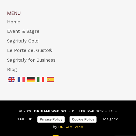
MENU
Home
Eventi & Sagre
Sagritaly Gold
Le Porte del Gusto®
Sagritaly for Business
Blog
© 2026
ORIGAMI Web Srl
– P.I. IT13065480017 – TO –
1336398 –
–
– Designed
Privacy Policy
Cookie Policy
by
ORIGAMI Web