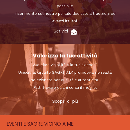
possibile
inserimento sul nostro portale dedicato a tradizioni ed
eventi italiani.
Scrivici
Valorizza la tua attività
Vuoi dare visibilità alla tua azienda?
Unisciti al circuito SAGRITALY, promuoviamo realtà
selezionate per qualità e autenticità.
Fatti trovare da chi cerca il meglio!
Scopri di più
EVENTI E SAGRE VICINO A ME