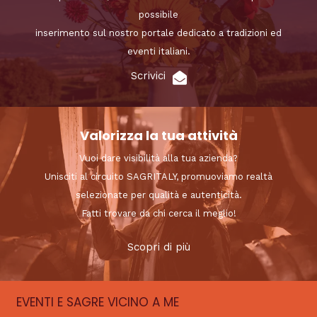
possibile
inserimento sul nostro portale dedicato a tradizioni ed
eventi italiani.
Scrivici
Valorizza la tua attività
Vuoi dare visibilità alla tua azienda?
Unisciti al circuito SAGRITALY, promuoviamo realtà
selezionate per qualità e autenticità.
Fatti trovare da chi cerca il meglio!
Scopri di più
EVENTI E SAGRE VICINO A ME