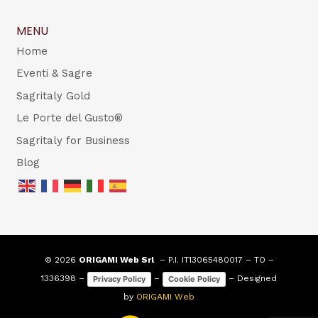
MENU
Home
Eventi & Sagre
Sagritaly Gold
Le Porte del Gusto®
Sagritaly for Business
Blog
© 2026
ORIGAMI Web Srl
– P.I. IT13065480017 – TO –
1336398 –
–
– Designed
Privacy Policy
Cookie Policy
by
ORIGAMI Web