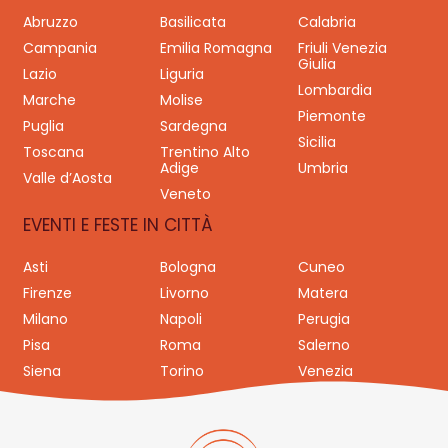
Abruzzo
Basilicata
Calabria
Campania
Emilia Romagna
Friuli Venezia
Giulia
Lazio
Liguria
Lombardia
Marche
Molise
Piemonte
Puglia
Sardegna
Sicilia
Toscana
Trentino Alto
Adige
Umbria
Valle d’Aosta
Veneto
EVENTI E FESTE IN CITTÀ
Asti
Bologna
Cuneo
Firenze
Livorno
Matera
Milano
Napoli
Perugia
Pisa
Roma
Salerno
Siena
Torino
Venezia