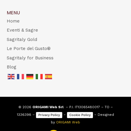
MENU
Home
Eventi & Sagre
Sagritaly Gold
Le Porte del Gusto®
Sagritaly for Business
Blog
© 2026
ORIGAMI Web Srl
– P.I. IT13065480017 – TO –
1336398 –
–
– Designed
Privacy Policy
Cookie Policy
by
ORIGAMI Web