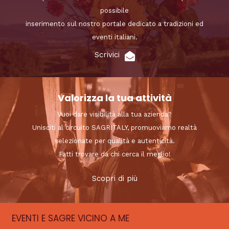
possibile
inserimento sul nostro portale dedicato a tradizioni ed
eventi italiani.
Scrivici
Valorizza la tua attività
Vuoi dare visibilità alla tua azienda?
Unisciti al circuito SAGRITALY, promuoviamo realtà
selezionate per qualità e autenticità.
Fatti trovare da chi cerca il meglio!
Scopri di più
EVENTI E SAGRE VICINO A ME