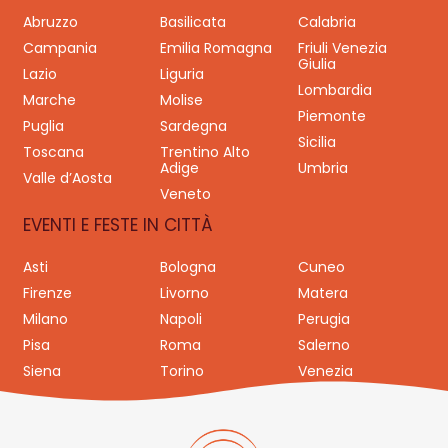
Abruzzo
Basilicata
Calabria
Campania
Emilia Romagna
Friuli Venezia
Giulia
Lazio
Liguria
Lombardia
Marche
Molise
Piemonte
Puglia
Sardegna
Sicilia
Toscana
Trentino Alto
Adige
Umbria
Valle d’Aosta
Veneto
EVENTI E FESTE IN CITTÀ
Asti
Bologna
Cuneo
Firenze
Livorno
Matera
Milano
Napoli
Perugia
Pisa
Roma
Salerno
Siena
Torino
Venezia