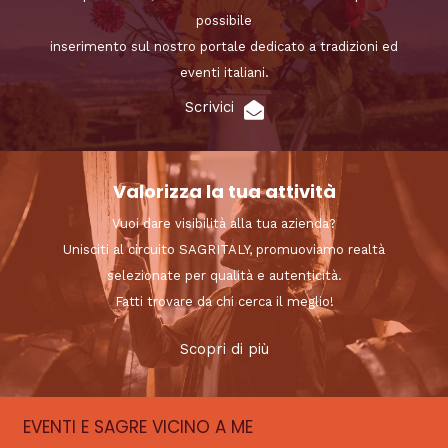
possibile
inserimento sul nostro portale dedicato a tradizioni ed
eventi italiani.
Scrivici
Valorizza la tua attività
Vuoi dare visibilità alla tua azienda?
Unisciti al circuito SAGRITALY, promuoviamo realtà
selezionate per qualità e autenticità.
Fatti trovare da chi cerca il meglio!
Scopri di più
EVENTI E SAGRE VICINO A ME