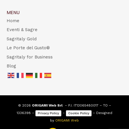
MENU
Home
Eventi & Sagre
Sagritaly Gold
Le Porte del Gusto®
Sagritaly for Business
Blog
© 2026
ORIGAMI Web Srl
– P.I. IT13065480017 – TO –
1336398 –
–
– Designed
Privacy Policy
Cookie Policy
by
ORIGAMI Web