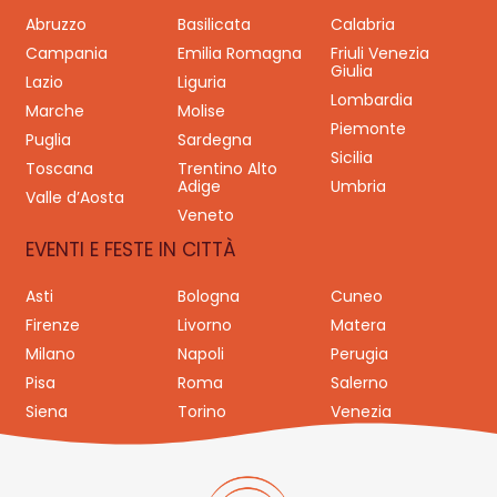
Abruzzo
Basilicata
Calabria
Campania
Emilia Romagna
Friuli Venezia
Giulia
Lazio
Liguria
Lombardia
Marche
Molise
Piemonte
Puglia
Sardegna
Sicilia
Toscana
Trentino Alto
Adige
Umbria
Valle d’Aosta
Veneto
EVENTI E FESTE IN CITTÀ
Asti
Bologna
Cuneo
Firenze
Livorno
Matera
Milano
Napoli
Perugia
Pisa
Roma
Salerno
Siena
Torino
Venezia