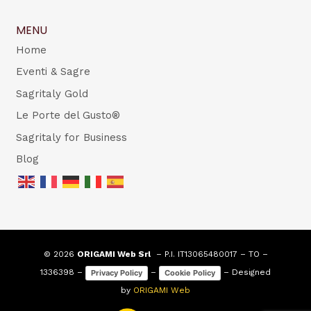
MENU
Home
Eventi & Sagre
Sagritaly Gold
Le Porte del Gusto®
Sagritaly for Business
Blog
© 2026
ORIGAMI Web Srl
– P.I. IT13065480017 – TO –
1336398 –
–
– Designed
Privacy Policy
Cookie Policy
by
ORIGAMI Web