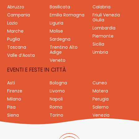
Abruzzo
Basilicata
Calabria
Campania
Emilia Romagna
Friuli Venezia
Giulia
Lazio
Liguria
Lombardia
Marche
Molise
Piemonte
Puglia
Sardegna
Sicilia
Toscana
Trentino Alto
Adige
Umbria
Valle d’Aosta
Veneto
EVENTI E FESTE IN CITTÀ
Asti
Bologna
Cuneo
Firenze
Livorno
Matera
Milano
Napoli
Perugia
Pisa
Roma
Salerno
Siena
Torino
Venezia