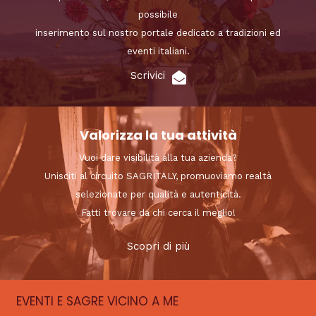
possibile
inserimento sul nostro portale dedicato a tradizioni ed
eventi italiani.
Scrivici
Valorizza la tua attività
Vuoi dare visibilità alla tua azienda?
Unisciti al circuito SAGRITALY, promuoviamo realtà
selezionate per qualità e autenticità.
Fatti trovare da chi cerca il meglio!
Scopri di più
EVENTI E SAGRE VICINO A ME