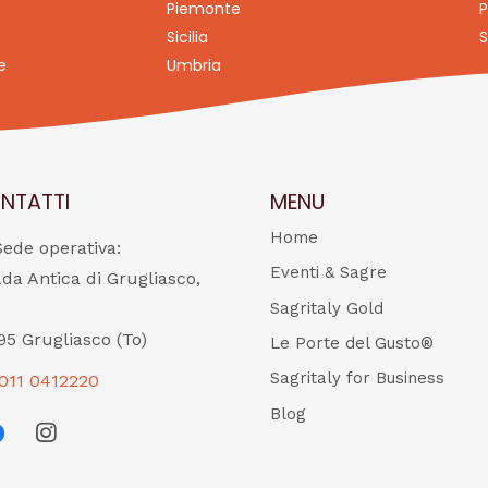
Piemonte
P
Sicilia
S
e
Umbria
NTATTI
MENU
Home
Sede operativa:
Eventi & Sagre
ada Antica di Grugliasco,
Sagritaly Gold
95 Grugliasco (To)
Le Porte del Gusto®
Sagritaly for Business
011 0412220
Blog