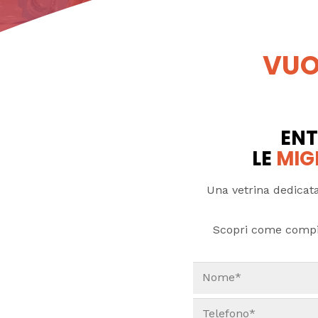
VUO
ENT
LE
MIG
Una vetrina dedicata
Scopri come compi