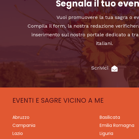
Segnala il tuo eve
Vuoi promuovere la tua sagra o e
Compila il form, la nostra redazione verificher
inserimento sul nostro portale dedicato a tra
italiani.
Scrivici
EVENTI E SAGRE VICINO A ME
Abruzzo
Basilicata
Campania
Emilia Romagna
Lazio
Liguria