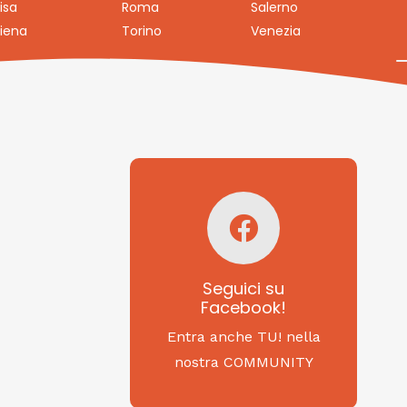
isa
Roma
Salerno
iena
Torino
Venezia
Seguici su
Facebook!
SAGRITALY
Seguici su
Facebook!
Feste, cibi e tradizioni
da Nord a Sud...
Entra anche TU! nella
nostra COMMUNITY