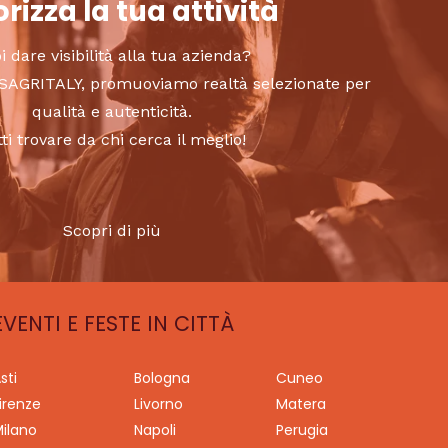
rizza la tua attività
i dare visibilità alla tua azienda?
to SAGRITALY, promuoviamo realtà selezionate per
qualità e autenticità.
tti trovare da chi cerca il meglio!
Scopri di più
EVENTI E FESTE IN CITTÀ
sti
Bologna
Cuneo
irenze
Livorno
Matera
ilano
Napoli
Perugia