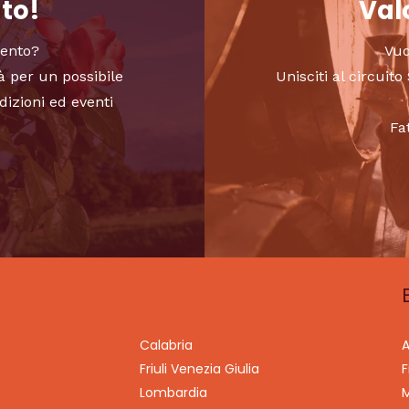
nto!
Valo
vento?
Vuo
à per un possibile
Unisciti al circui
dizioni ed eventi
Fa
Calabria
A
Friuli Venezia Giulia
F
Lombardia
M