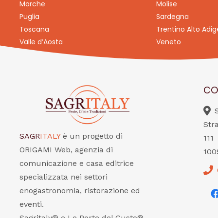
Marche
Molise
Puglia
Sardegna
Toscana
Trentino Alto Adig
Valle d’Aosta
Veneto
CO
Str
SAGR
ITALY
è un progetto di
111
ORIGAMI Web, agenzia di
100
comunicazione e casa editrice
specializzata nei settori
enogastronomia, ristorazione ed
eventi.
Sagritaly® e Le Porte del Gusto®