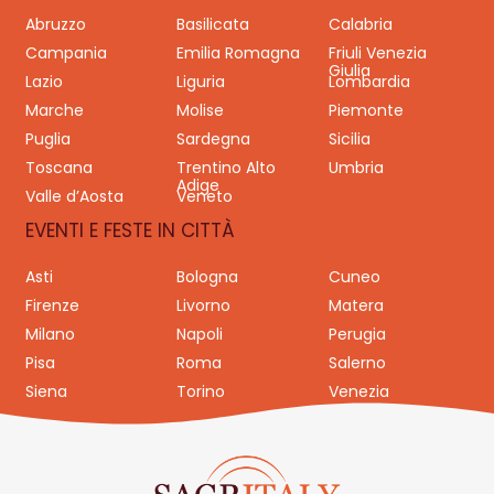
Abruzzo
Basilicata
Calabria
Campania
Emilia Romagna
Friuli Venezia
Giulia
Lazio
Liguria
Lombardia
Marche
Molise
Piemonte
Puglia
Sardegna
Sicilia
Toscana
Trentino Alto
Umbria
Adige
Valle d’Aosta
Veneto
EVENTI E FESTE IN CITTÀ
Asti
Bologna
Cuneo
Firenze
Livorno
Matera
Milano
Napoli
Perugia
Pisa
Roma
Salerno
Siena
Torino
Venezia