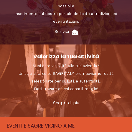
possibile
inserimento sul nostro portale dedicato a tradizioni ed
eventi italiani.
Scrivici
Valorizza la tua attività
Vuoi dare visibilità alla tua azienda?
Unisciti al circuito SAGRITALY, promuoviamo realtà
selezionate per qualità e autenticità.
Fatti trovare da chi cerca il meglio!
Scopri di più
EVENTI E SAGRE VICINO A ME