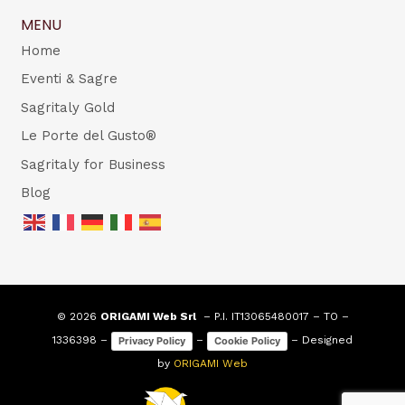
MENU
Home
Eventi & Sagre
Sagritaly Gold
Le Porte del Gusto®
Sagritaly for Business
Blog
© 2026
ORIGAMI Web Srl
– P.I. IT13065480017 – TO –
1336398 –
–
– Designed
Privacy Policy
Cookie Policy
by
ORIGAMI Web