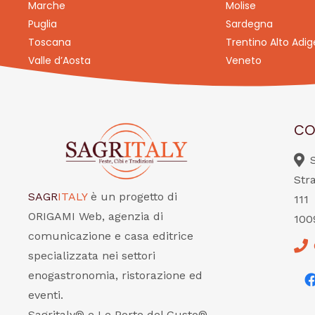
Marche
Molise
Puglia
Sardegna
Toscana
Trentino Alto Adig
Valle d’Aosta
Veneto
CO
Str
SAGR
ITALY
è un progetto di
111
ORIGAMI Web, agenzia di
100
comunicazione e casa editrice
specializzata nei settori
enogastronomia, ristorazione ed
eventi.
Sagritaly® e Le Porte del Gusto®