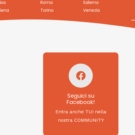
isa
Roma
Salerno
iena
Torino
Venezia
Seguici su
Facebook!
SAGRITALY
Seguici su
Facebook!
Feste, cibi e tradizioni
da Nord a Sud...
Entra anche TU! nella
nostra COMMUNITY