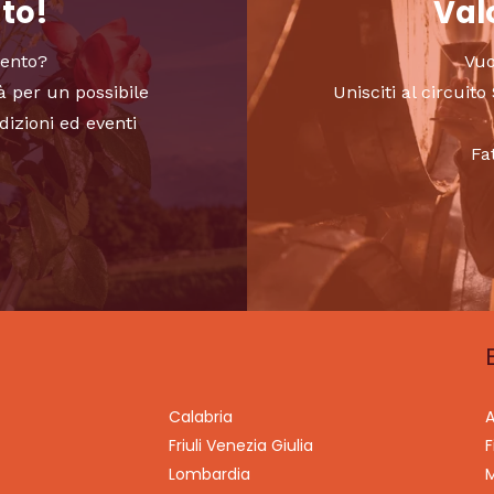
nto!
Valo
vento?
Vuo
à per un possibile
Unisciti al circui
dizioni ed eventi
Fa
Calabria
A
Friuli Venezia Giulia
F
Lombardia
M