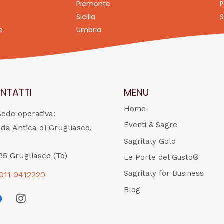
Piemonte
P
Sicilia
S
e
Umbria
NTATTI
MENU
Home
Sede operativa:
Eventi & Sagre
ada Antica di Grugliasco,
Sagritaly Gold
95 Grugliasco (To)
Le Porte del Gusto®
Sagritaly for Business
011 0412220
Blog