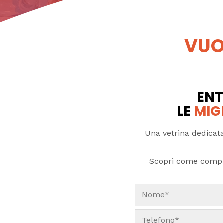
VUO
ENT
LE
MIG
Una vetrina dedicata
Scopri come compi