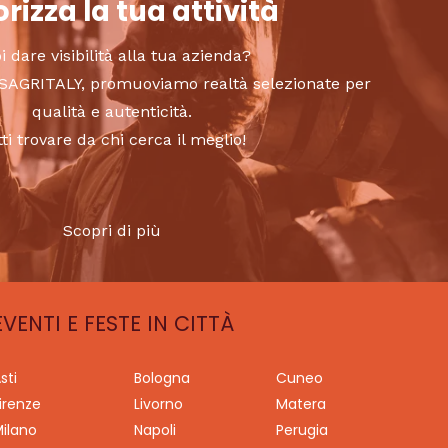
rizza la tua attività
i dare visibilità alla tua azienda?
to SAGRITALY, promuoviamo realtà selezionate per
qualità e autenticità.
tti trovare da chi cerca il meglio!
Scopri di più
EVENTI E FESTE IN CITTÀ
sti
Bologna
Cuneo
irenze
Livorno
Matera
ilano
Napoli
Perugia