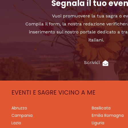
Segnala il tuo eve
Vuoi promuovere la tua sagra o e
Compila il form, la nostra redazione verificher
inserimento sul nostro portale dedicato a tra
italiani.
Scrivici
EVENTI E SAGRE VICINO A ME
Abruzzo
Basilicata
Campania
Emilia Romagna
Lazio
Liguria