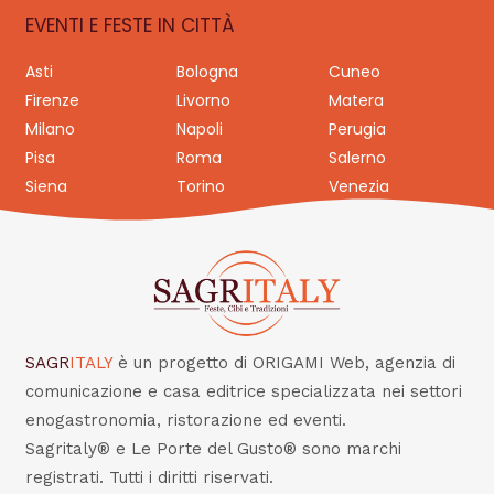
EVENTI E FESTE IN CITTÀ
Asti
Bologna
Cuneo
Firenze
Livorno
Matera
Milano
Napoli
Perugia
Pisa
Roma
Salerno
Siena
Torino
Venezia
SAGR
ITALY
è un progetto di ORIGAMI Web, agenzia di
comunicazione e casa editrice specializzata nei settori
enogastronomia, ristorazione ed eventi.
Sagritaly® e Le Porte del Gusto® sono marchi
registrati. Tutti i diritti riservati.