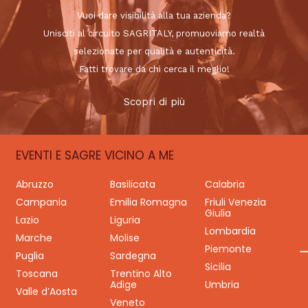
Vuoi dare visibilità alla tua azienda?
Unisciti al circuito SAGRITALY, promuoviamo realtà
selezionate per qualità e autenticità.
Fatti trovare da chi cerca il meglio!
Scopri di più
EVENTI E SAGRE VICINO A ME
Abruzzo
Basilicata
Calabria
Campania
Emilia Romagna
Friuli Venezia
Giulia
Lazio
Liguria
Lombardia
Marche
Molise
Piemonte
Puglia
Sardegna
Sicilia
Toscana
Trentino Alto
Adige
Umbria
Valle d’Aosta
Veneto