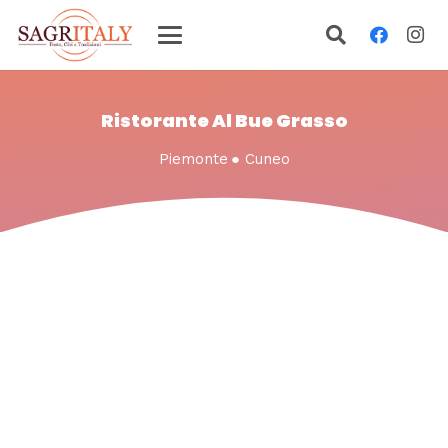
Ristorante Al Bue Grasso
Piemonte
●
Cuneo