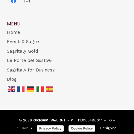
MENU
Home
Eventi & Sagre
Sagritaly Gold
Le Porte del Gusto®
Sagritaly for Business
Blog
© 2026
ORIGAMI Web Srl
– P.I. IT13065480017 – TO –
1336398 –
–
– Designed
Privacy Policy
Cookie Policy