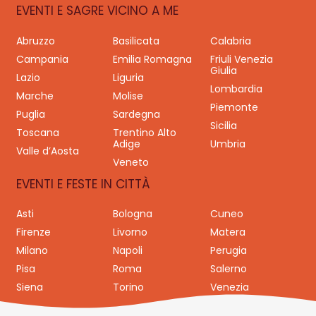
EVENTI E SAGRE VICINO A ME
Abruzzo
Basilicata
Calabria
Campania
Emilia Romagna
Friuli Venezia
Giulia
Lazio
Liguria
Lombardia
Marche
Molise
Piemonte
Puglia
Sardegna
Sicilia
Toscana
Trentino Alto
Adige
Umbria
Valle d’Aosta
Veneto
EVENTI E FESTE IN CITTÀ
Asti
Bologna
Cuneo
Firenze
Livorno
Matera
Milano
Napoli
Perugia
Pisa
Roma
Salerno
Siena
Torino
Venezia