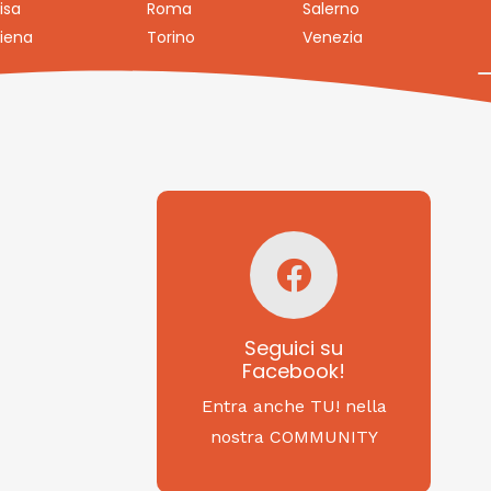
isa
Roma
Salerno
iena
Torino
Venezia
Seguici su
Facebook!
SAGRITALY
Seguici su
Facebook!
Feste, cibi e tradizioni
da Nord a Sud...
Entra anche TU! nella
nostra COMMUNITY