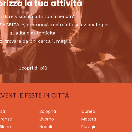
rizza la tua attività
i dare visibilità alla tua azienda?
to SAGRITALY, promuoviamo realtà selezionate per
qualità e autenticità.
tti trovare da chi cerca il meglio!
Scopri di più
EVENTI E FESTE IN CITTÀ
sti
Bologna
Cuneo
irenze
Livorno
Matera
ilano
Napoli
Perugia