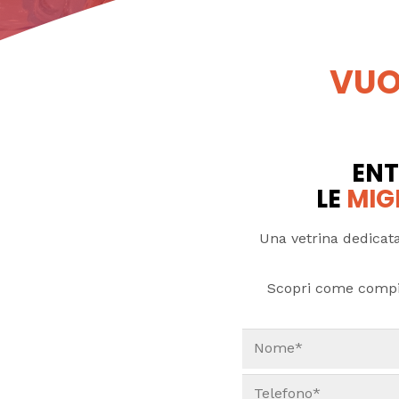
VUO
ENT
LE
MIG
Una vetrina dedicata
Scopri come compi