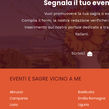
Segnala il tuo eve
Vuoi promuovere la tua sagra o e
Compila il form, la nostra redazione verificher
inserimento sul nostro portale dedicato a tra
italiani.
Scrivici
EVENTI E SAGRE VICINO A ME
Abruzzo
Basilicata
Campania
Emilia Romagna
Lazio
Liguria