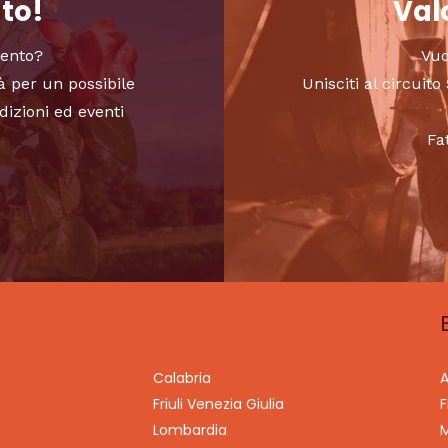
nto!
Valo
vento?
Vuo
à per un possibile
Unisciti al circui
dizioni ed eventi
Fa
Calabria
A
Friuli Venezia Giulia
F
Lombardia
M