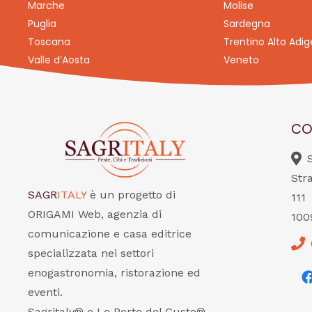
Marche
Molise
Puglia
Sardegna
Toscana
Trentino Alto Adig
Valle d’Aosta
Veneto
CO
Str
SAGR
ITALY
è un progetto di
111
ORIGAMI Web, agenzia di
100
comunicazione e casa editrice
specializzata nei settori
enogastronomia, ristorazione ed
eventi.
Sagritaly® e Le Porte del Gusto®