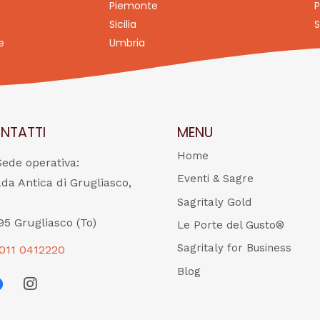
Piemonte
P
Sicilia
S
e
Umbria
NTATTI
MENU
Home
Sede operativa:
Eventi & Sagre
ada Antica di Grugliasco,
Sagritaly Gold
95 Grugliasco (To)
Le Porte del Gusto®
Sagritaly for Business
011 0412220
Blog