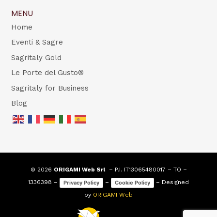
MENU
Home
Eventi & Sagre
Sagritaly Gold
Le Porte del Gusto®
Sagritaly for Business
Blog
© 2026
ORIGAMI Web Srl
– P.I. IT13065480017 – TO –
1336398 –
–
– Designed
Privacy Policy
Cookie Policy
by
ORIGAMI Web