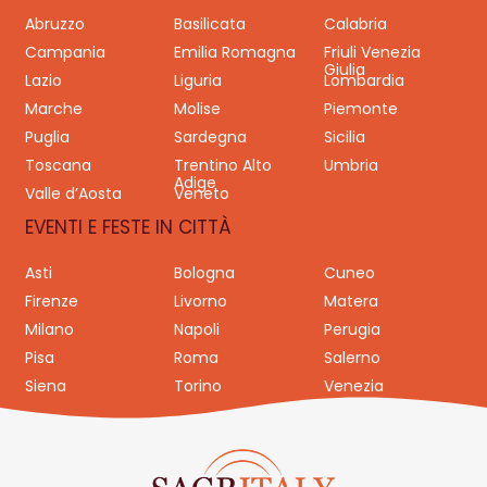
Abruzzo
Basilicata
Calabria
Campania
Emilia Romagna
Friuli Venezia
Giulia
Lazio
Liguria
Lombardia
Marche
Molise
Piemonte
Puglia
Sardegna
Sicilia
Toscana
Trentino Alto
Umbria
Adige
Valle d’Aosta
Veneto
EVENTI E FESTE IN CITTÀ
Asti
Bologna
Cuneo
Firenze
Livorno
Matera
Milano
Napoli
Perugia
Pisa
Roma
Salerno
Siena
Torino
Venezia