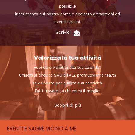
possibile
inserimento sul nostro portale dedicato a tradizioni ed
eventi italiani.
Scrivici
Valorizza la tua attività
Vuoi dare visibilità alla tua azienda?
Unisciti al circuito SAGRITALY, promuoviamo realtà
selezionate per qualità e autenticità.
Fatti trovare da chi cerca il meglio!
Scopri di più
EVENTI E SAGRE VICINO A ME