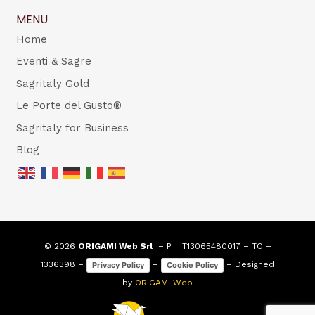
MENU
Home
Eventi & Sagre
Sagritaly Gold
Le Porte del Gusto®
Sagritaly for Business
Blog
© 2026
ORIGAMI Web Srl
– P.I. IT13065480017 – TO –
1336398 –
–
– Designed
Privacy Policy
Cookie Policy
by
ORIGAMI Web