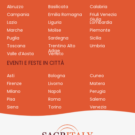
Abruzzo
Basilicata
Calabria
Campania
Emilia Romagna
Friuli Venezia
Giulia
Lazio
Liguria
Lombardia
Marche
Molise
Piemonte
Puglia
Sardegna
Sicilia
Toscana
Trentino Alto
Umbria
Adige
Valle d’Aosta
Veneto
EVENTI E FESTE IN CITTÀ
Asti
Bologna
Cuneo
Firenze
Livorno
Matera
Milano
Napoli
Perugia
Pisa
Roma
Salerno
Siena
Torino
Venezia