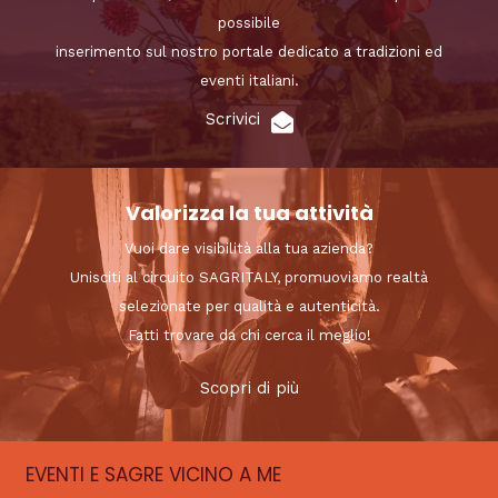
possibile
inserimento sul nostro portale dedicato a tradizioni ed
eventi italiani.
Scrivici
Valorizza la tua attività
Vuoi dare visibilità alla tua azienda?
Unisciti al circuito SAGRITALY, promuoviamo realtà
selezionate per qualità e autenticità.
Fatti trovare da chi cerca il meglio!
Scopri di più
EVENTI E SAGRE VICINO A ME