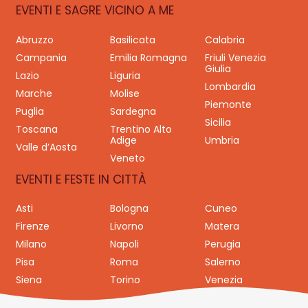
EVENTI E SAGRE VICINO A ME
Abruzzo
Basilicata
Calabria
Campania
Emilia Romagna
Friuli Venezia
Giulia
Lazio
Liguria
Lombardia
Marche
Molise
Piemonte
Puglia
Sardegna
Sicilia
Toscana
Trentino Alto
Adige
Umbria
Valle d’Aosta
Veneto
EVENTI E FESTE IN CITTÀ
Asti
Bologna
Cuneo
Firenze
Livorno
Matera
Milano
Napoli
Perugia
Pisa
Roma
Salerno
Siena
Torino
Venezia