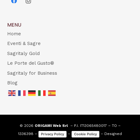
MENU
Home
Eventi & Sagre
Sagritaly Gold
Le Porte del Gusto®
Sagritaly for Business
Blog
© 2026
ORIGAMI Web Srl
– P.I. IT13065480017 – TO –
1336398 –
–
– Designed
Privacy Policy
Cookie Policy