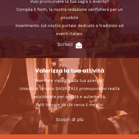
Vuoi promuovere la tua sagra o evento?
Compila il form, la nostra redazione verificherà per un
possibile
inserimento sul nostro portale dedicato a tradizioni ed
eventi italiani.
Scrivici
Valorizza la tua attività
Vuoi dare visibilità alla tua azienda?
Unisciti al circuito SAGRITALY, promuoviamo realtà
selezionate per qualità e autenticità.
Fatti trovare da chi cerca il meglio!
Scopri di più