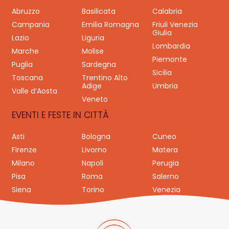
Abruzzo
Basilicata
Calabria
Campania
Emilia Romagna
Friuli Venezia
Giulia
Lazio
Liguria
Lombardia
Marche
Molise
Piemonte
Puglia
Sardegna
Sicilia
Toscana
Trentino Alto
Adige
Umbria
Valle d’Aosta
Veneto
EVENTI E FESTE IN CITTÀ
Asti
Bologna
Cuneo
Firenze
Livorno
Matera
Milano
Napoli
Perugia
Pisa
Roma
Salerno
Siena
Torino
Venezia