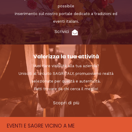
possibile
inserimento sul nostro portale dedicato a tradizioni ed
eventi italiani.
Scrivici
Valorizza la tua attività
Vuoi dare visibilità alla tua azienda?
Unisciti al circuito SAGRITALY, promuoviamo realtà
selezionate per qualità e autenticità.
Fatti trovare da chi cerca il meglio!
Scopri di più
EVENTI E SAGRE VICINO A ME