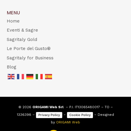
MENU
Home
Eventi & Sagre
Sagritaly Gold
Le Porte del Gusto®
Sagritaly for Business
Blog
© 2026
ORIGAMI Web Srl
– P.I. IT13065480017 – TO –
1336398 –
–
– Designed
Privacy Policy
Cookie Policy
by
ORIGAMI Web