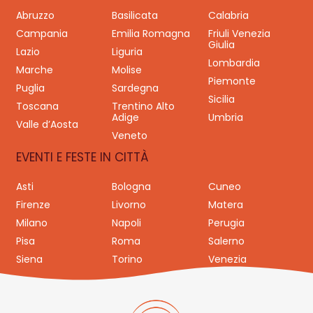
Abruzzo
Basilicata
Calabria
Campania
Emilia Romagna
Friuli Venezia
Giulia
Lazio
Liguria
Lombardia
Marche
Molise
Piemonte
Puglia
Sardegna
Sicilia
Toscana
Trentino Alto
Adige
Umbria
Valle d’Aosta
Veneto
EVENTI E FESTE IN CITTÀ
Asti
Bologna
Cuneo
Firenze
Livorno
Matera
Milano
Napoli
Perugia
Pisa
Roma
Salerno
Siena
Torino
Venezia