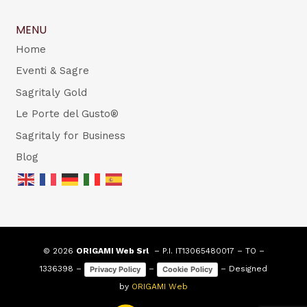
MENU
Home
Eventi & Sagre
Sagritaly Gold
Le Porte del Gusto®
Sagritaly for Business
Blog
© 2026
ORIGAMI Web Srl
– P.I. IT13065480017 – TO –
1336398 –
–
– Designed
Privacy Policy
Cookie Policy
by
ORIGAMI Web