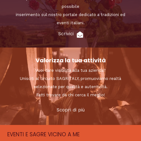
possibile
inserimento sul nostro portale dedicato a tradizioni ed
eventi italiani.
Scrivici
Valorizza la tua attività
Vuoi dare visibilità alla tua azienda?
Unisciti al circuito SAGRITALY, promuoviamo realtà
selezionate per qualità e autenticità.
Fatti trovare da chi cerca il meglio!
Scopri di più
EVENTI E SAGRE VICINO A ME