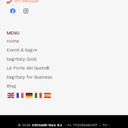
011 0412220
MENU
Home
Eventi & Sagre
Sagritaly Gold
Le Porte del Gusto®
Sagritaly for Business
Blog
© 2026
ORIGAMI Web Srl
– P.I. IT13065480017 – TO –