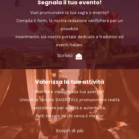
Segnala il tuo evento!
Vuoi promuovere la tua sagra o evento?
Compila il form, la nostra redazione verificherà per un
possibile
inserimento sul nostro portale dedicato a tradizioni ed
eventi italiani.
Scrivici
Valorizza la tua attività
Vuoi dare visibilità alla tua azienda?
Unisciti al circuito SAGRITALY, promuoviamo realtà
selezionate per qualità e autenticità.
Fatti trovare da chi cerca il meglio!
Scopri di più