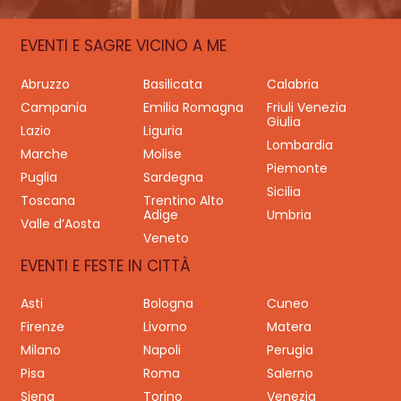
EVENTI E SAGRE VICINO A ME
Abruzzo
Basilicata
Calabria
Campania
Emilia Romagna
Friuli Venezia
Giulia
Lazio
Liguria
Lombardia
Marche
Molise
Piemonte
Puglia
Sardegna
Sicilia
Toscana
Trentino Alto
Adige
Umbria
Valle d’Aosta
Veneto
EVENTI E FESTE IN CITTÀ
Asti
Bologna
Cuneo
Firenze
Livorno
Matera
Milano
Napoli
Perugia
Pisa
Roma
Salerno
Siena
Torino
Venezia