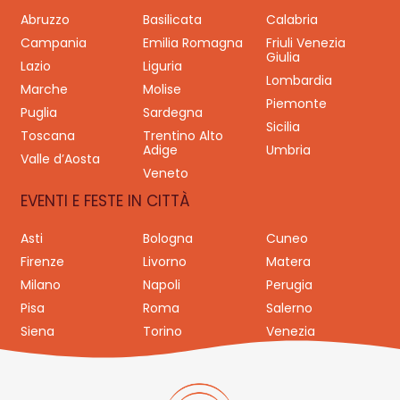
Abruzzo
Basilicata
Calabria
Campania
Emilia Romagna
Friuli Venezia
Giulia
Lazio
Liguria
Lombardia
Marche
Molise
Piemonte
Puglia
Sardegna
Sicilia
Toscana
Trentino Alto
Adige
Umbria
Valle d’Aosta
Veneto
EVENTI E FESTE IN CITTÀ
Asti
Bologna
Cuneo
Firenze
Livorno
Matera
Milano
Napoli
Perugia
Pisa
Roma
Salerno
Siena
Torino
Venezia