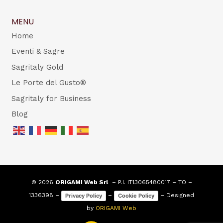
MENU
Home
Eventi & Sagre
Sagritaly Gold
Le Porte del Gusto®
Sagritaly for Business
Blog
© 2026
ORIGAMI Web Srl
– P.I. IT13065480017 – TO –
1336398 –
–
– Designed
Privacy Policy
Cookie Policy
by
ORIGAMI Web