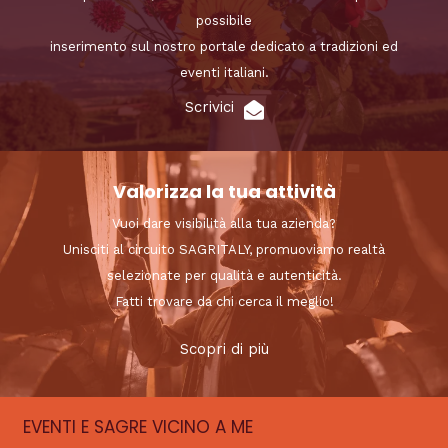
possibile
inserimento sul nostro portale dedicato a tradizioni ed
eventi italiani.
Scrivici
Valorizza la tua attività
Vuoi dare visibilità alla tua azienda?
Unisciti al circuito SAGRITALY, promuoviamo realtà
selezionate per qualità e autenticità.
Fatti trovare da chi cerca il meglio!
Scopri di più
EVENTI E SAGRE VICINO A ME