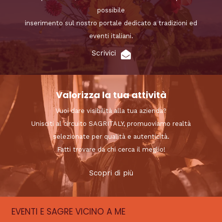
possibile
inserimento sul nostro portale dedicato a tradizioni ed
eventi italiani.
Scrivici
Valorizza la tua attività
Vuoi dare visibilità alla tua azienda?
Unisciti al circuito SAGRITALY, promuoviamo realtà
selezionate per qualità e autenticità.
Fatti trovare da chi cerca il meglio!
Scopri di più
EVENTI E SAGRE VICINO A ME