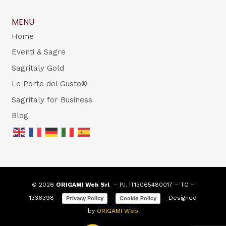
MENU
Home
Eventi & Sagre
Sagritaly Gold
Le Porte del Gusto®
Sagritaly for Business
Blog
© 2026
ORIGAMI Web Srl
– P.I. IT13065480017 – TO –
1336398 –
–
– Designed
Privacy Policy
Cookie Policy
by
ORIGAMI Web