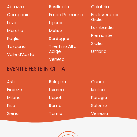
Abruzzo
Basilicata
Calabria
Campania
Emilia Romagna
Friuli Venezia
Giulia
Lazio
Liguria
Lombardia
Marche
Molise
Piemonte
Puglia
Sardegna
Sicilia
Toscana
Trentino Alto
Adige
Umbria
Valle d’Aosta
Veneto
EVENTI E FESTE IN CITTÀ
Asti
Bologna
Cuneo
Firenze
Livorno
Matera
Milano
Napoli
Perugia
Pisa
Roma
Salerno
Siena
Torino
Venezia